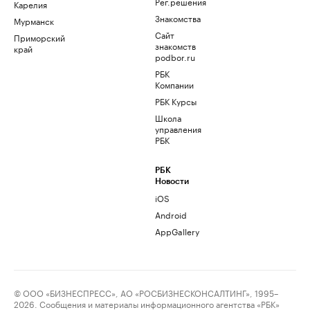
Рег.решения
Карелия
Знакомства
Мурманск
Сайт
Приморский
знакомств
край
podbor.ru
РБК
Компании
РБК Курсы
Школа
управления
РБК
РБК
Новости
iOS
Android
AppGallery
© ООО «БИЗНЕСПРЕСС», АО «РОСБИЗНЕСКОНСАЛТИНГ», 1995–
2026. Сообщения и материалы информационного агентства «РБК»