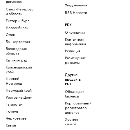
регионов
Уведомления
Санкт-Петербург
RSS Новости
и область
Екатеринбург
РБК
Новосибирск
О компании
Омск
Контактная
Башкортостан
информация
Вологодская
Редакция
область
Размещение
Калининград
рекламы
Краснодарский
край
Другие
Нижний
продукты
Новгород
РБК
Пермский край
Облако для
бизнеса
Ростов-на-Дону
Корпоративный
Татарстан
регистратор
Тюмень
доменов
Черноземье
Хостинг
сайтов
Кавказ