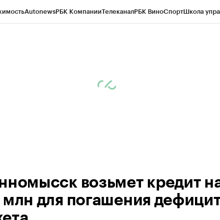
жимость
Autonews
РБК Компании
Телеканал
РБК Вино
Спорт
Школа упра
ипто
РБК Бизнес-среда
Дискуссионный клуб
Исследования
Кредитные 
Экономика
Бизнес
Технологии и медиа
Финансы
Рынок наличной валю
нномысск возьмет кредит н
 млн для погашения дефици
ета