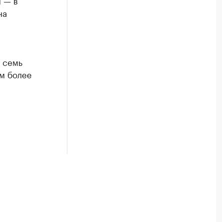
 — в
на
семь
м более