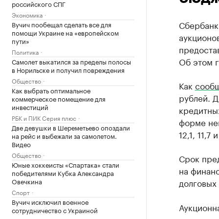
российского СПГ
Экономика
Сбербанк
Вучич пообещал сделать все для
помощи Украине на «европейском
аукционо
пути»
предоста
Политика
Об этом г
Самолет выкатился за пределы полосы
в Норильске и получил повреждения
Общество
Как
сообщ
Как выбрать оптимальное
рублей. 
коммерческое помещение для
инвестиций
кредитных
РБК и ПИК Серия плюс
форме не
Две девушки в Шереметьево опоздали
12,1, 11,7
на рейс и выбежали за самолетом.
Видео
Общество
Срок пре
Юные хоккеисты «Спартака» стали
на финан
победителями Кубка Александра
Овечкина
долговых 
Спорт
Вучич исключил военное
Аукционн
сотрудничество с Украиной