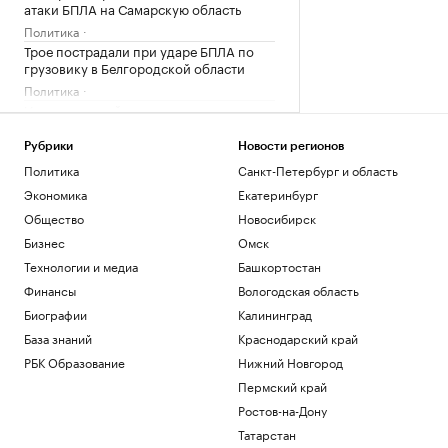
атаки БПЛА на Самарскую область
Политика
Трое пострадали при ударе БПЛА по
грузовику в Белгородской области
Политика
Искусственный интеллект вызовет
массовые увольнения — и еще 10
мифов
Рубрики
Новости регионов
РБК и Yandex Cloud
Политика
Санкт-Петербург и область
Зачем малому и среднему бизнесу
Экономика
Екатеринбург
облигации и что важно знать о бирже
Общество
Новосибирск
РБК и МСП Банк
Бизнес
Омск
На Запорожской АЭС объяснили
причину отключения внешнего
Технологии и медиа
Башкортостан
электропитания
Финансы
Вологодская область
Политика
Биографии
Калининград
База знаний
Загрузить еще
Краснодарский край
РБК Образование
Нижний Новгород
Пермский край
Ростов-на-Дону
Татарстан