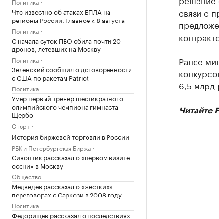
решение 
Политика
связи с 
Что известно об атаках БПЛА на
регионы России. Главное к 8 августа
предложе
Политика
контракто
С начала суток ПВО сбила почти 20
дронов, летевших на Москву
Ранее ми
Политика
Зеленский сообщил о договоренности
конкурсо
с США по ракетам Patriot
6,5 млрд 
Политика
Умер первый тренер шестикратного
олимпийского чемпиона гимнаста
Читайте 
Щербо
Спорт
История биржевой торговли в России
РБК и Петербургская Биржа
Синоптик рассказал о «первом визите
осени» в Москву
Общество
Медведев рассказал о «жестких»
переговорах с Саркози в 2008 году
Политика
Федорищев рассказал о последствиях