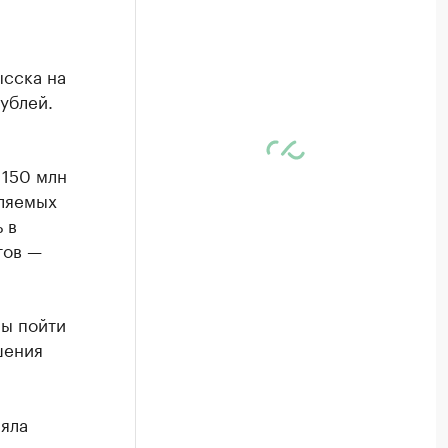
сска на
ублей.
 150 млн
вляемых
 в
тов —
ны пойти
шения
яла