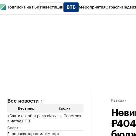
Подписка на РБК
Инвестиции
Мероприятия
Отрасли
Недви
РБК Life
Тренды
Визионеры
Национальные проекты
Город
Стиль
Кр
Конференции СПб
Спецпроекты
Проверка контрагентов
Политика
Кавказ
Все новости
Кавказ
Весь мир
Неви
«Балтика» обыграла «Крылья Советов»
в матче РПЛ
₽404
Спорт
Евросоюз нарастил импорт
бюдж