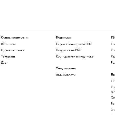
Социальные сети
Подписки
РБ
ВКонтакте
Скрыть баннеры на РБК
О 
Одноклассники
Подписка на РБК
Ко
Telegram
Корпоративная подписка
Ре
Дзен
Ра
Уведомления
RSS Новости
Др
Об
Ко
до
Хо
Ре
Зн