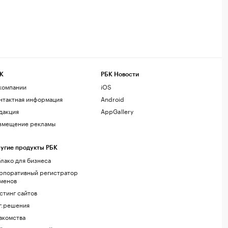
К
РБК Новости
компании
iOS
нтактная информация
Android
дакция
AppGallery
змещение рекламы
угие продукты РБК
лако для бизнеса
рпоративный регистратор
менов
стинг сайтов
г.решения
акомства