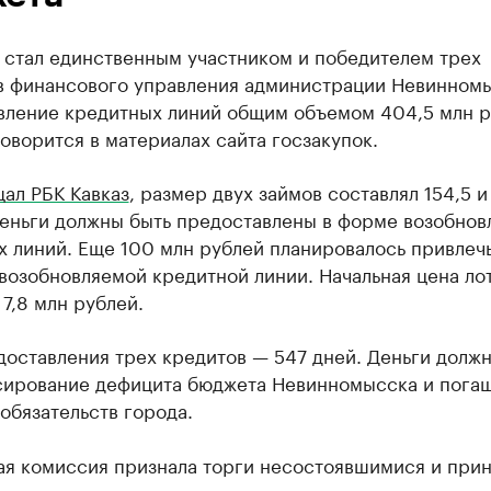
 стал единственным участником и победителем трех
в финансового управления администрации Невинномы
вление кредитных линий общим объемом 404,5 млн р
оворится в материалах сайта госзакупок.
ал РБК Кавказ
, размер двух займов составлял 154,5 и
Деньги должны быть предоставлены в форме возобно
 линий. Еще 100 млн рублей планировалось привлечь
возобновляемой кредитной линии. Начальная цена ло
 и 7,8 млн рублей.
доставления трех кредитов — 547 дней. Деньги долж
сирование дефицита бюджета Невинномысска и пога
обязательств города.
ая комиссия признала торги несостоявшимися и прин