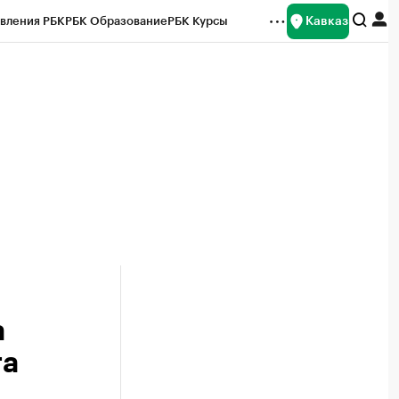
Кавказ
вления РБК
РБК Образование
РБК Курсы
рейтинги
Франшизы
Газета
Спецпроекты СПб
ты
а
та