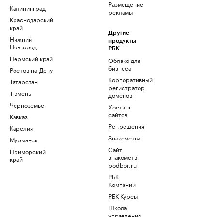
Размещение
Калининград
рекламы
Краснодарский
край
Другие
Нижний
продукты
Новгород
РБК
Пермский край
Облако для
бизнеса
Ростов-на-Дону
Корпоративный
Татарстан
регистратор
Тюмень
доменов
Черноземье
Хостинг
сайтов
Кавказ
Рег.решения
Карелия
Знакомства
Мурманск
Сайт
Приморский
знакомств
край
podbor.ru
РБК
Компании
РБК Курсы
Школа
управления