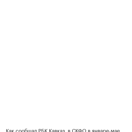
Как
сообщал РБК Кавказ
, в СКФО в январе-мае