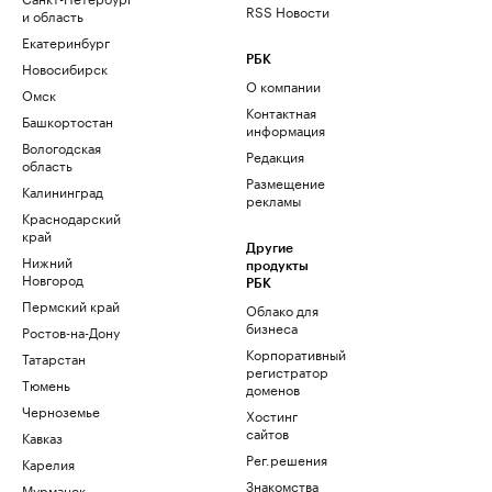
RSS Новости
и область
Екатеринбург
РБК
Новосибирск
О компании
Омск
Контактная
Башкортостан
информация
Вологодская
Редакция
область
Размещение
Калининград
рекламы
Краснодарский
край
Другие
Нижний
продукты
Новгород
РБК
Пермский край
Облако для
бизнеса
Ростов-на-Дону
Корпоративный
Татарстан
регистратор
Тюмень
доменов
Черноземье
Хостинг
сайтов
Кавказ
Рег.решения
Карелия
Знакомства
Мурманск