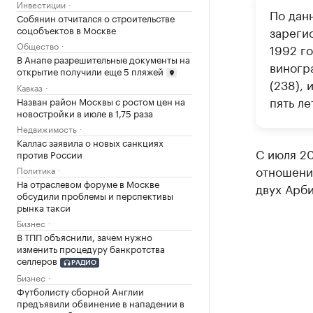
Инвестиции
По дан
Собянин отчитался о строительстве
соцобъектов в Москве
зареги
Общество
1992 г
В Анапе разрешительные документы на
виногр
открытие получили еще 5 пляжей
(238),
Кавказ
пять ле
Назван район Москвы с ростом цен на
новостройки в июле в 1,75 раза
Недвижимость
Каллас заявила о новых санкциях
С июля 20
против России
отношении
Политика
На отраслевом форуме в Москве
двух Арби
обсудили проблемы и перспективы
рынка такси
Бизнес
В ТПП объяснили, зачем нужно
изменить процедуру банкротства
селлеров
РАДИО
Бизнес
Футболисту сборной Англии
предъявили обвинение в нападении в