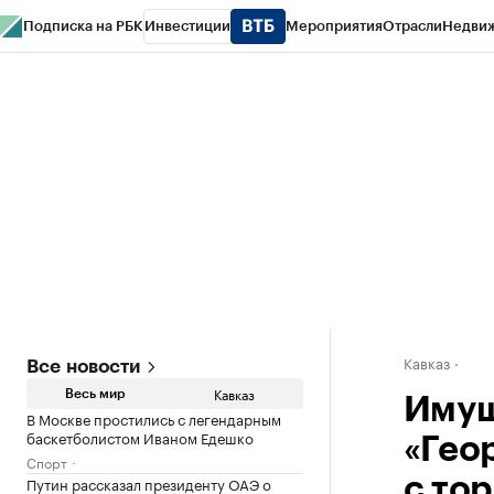
Подписка на РБК
Инвестиции
Мероприятия
Отрасли
Недви
РБК Life
Тренды
Визионеры
Национальные проекты
Город
Стиль
Кр
Конференции СПб
Спецпроекты
Проверка контрагентов
Политика
Кавказ
Все новости
Кавказ
Весь мир
Имущ
В Москве простились с легендарным
баскетболистом Иваном Едешко
«Гео
Спорт
Путин рассказал президенту ОАЭ о
с тор