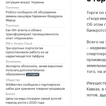
ситуации вокруг Украины
Политика
Торги по
Politico сообщило об обсуждении
замены канцлера Германии Фридриха
«Георгиев
Мерца
Об этом г
Политика
банкротст
Как ИИ-агенты и облако
трансформируют промышленность:
опыт «Норникеля»
Всего на 
РБК и Yandex Cloud
– недвижи
Три крупных порта Китая
приостановили работу из-за
спиртохра
надвигающегося тайфуна
производс
Экономика
земельные
Эксперты объяснили, зачем взрослым
получать дополнительное
того, на 
образование
РАДИО
Общество
Имуществ
Wildberries сообщила о партнерских
Кавказ, в
хабах для хранения товаров продавцов
Бизнес
лотов,
вы
Цены на медь показали самый долгий
период роста с 2020 года