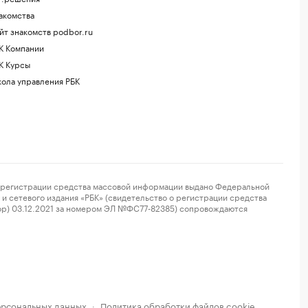
акомства
йт знакомств podbor.ru
К Компании
К Курсы
ола управления РБК
регистрации средства массовой информации выдано Федеральной
и сетевого издания «РБК» (свидетельство о регистрации средства
ор) 03.12.2021 за номером ЭЛ №ФС77-82385) сопровождаются
ерсональных данных
Политика обработки файлов cookie
·