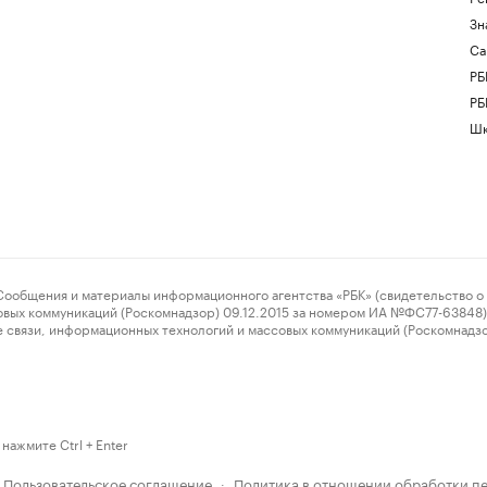
Зн
Са
РБ
РБ
Шк
ения и материалы информационного агентства «РБК» (свидетельство о 
овых коммуникаций (Роскомнадзор) 09.12.2015 за номером ИА №ФС77-63848) 
 связи, информационных технологий и массовых коммуникаций (Роскомнадз
нажмите Ctrl + Enter
Пользовательское соглашение
Политика в отношении обработки п
·