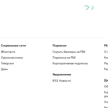
Социальные сети
Подписки
РБ
ВКонтакте
Скрыть баннеры на РБК
О 
Одноклассники
Подписка на РБК
Ко
Telegram
Корпоративная подписка
Ре
Дзен
Ра
Уведомления
RSS Новости
Др
Об
Ко
до
Хо
Ре