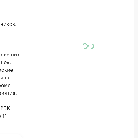
тников.
е из них
ино»,
рские,
ы на
Кроме
риятия.
 РБК
 11