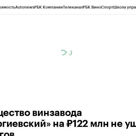
жимость
Autonews
РБК Компании
Телеканал
РБК Вино
Спорт
Школа упра
ипто
РБК Бизнес-среда
Дискуссионный клуб
Исследования
Кредитные 
Экономика
Бизнес
Технологии и медиа
Финансы
Рынок наличной валю
ество винзавода
ргиевский» на ₽122 млн не у
гов