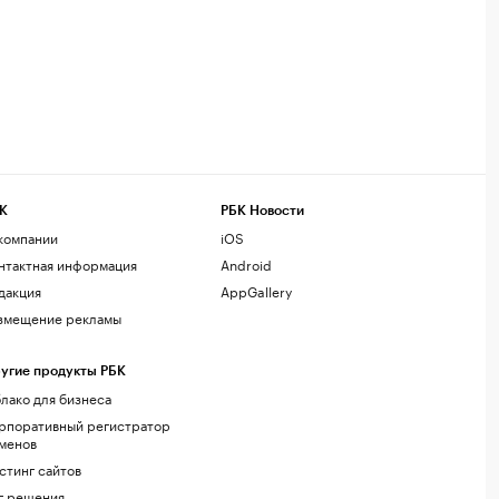
К
РБК Новости
компании
iOS
нтактная информация
Android
дакция
AppGallery
змещение рекламы
угие продукты РБК
лако для бизнеса
рпоративный регистратор
менов
стинг сайтов
г.решения