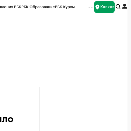
Кавказ
вления РБК
РБК Образование
РБК Курсы
рейтинги
Франшизы
Газета
Спецпроекты СПб
ты
шло