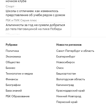
ночном клубе
Спорт
Школы с отличием: как изменилось
представление об учебе рядом с домом
РБК и ПИК Серия плюс
Альпинисты за год не сумели добраться
до тела Наговициной на пике Победы
Общество
Как найти свое предназначение и
понять, чем хочется заниматься
Рубрики
Новости регионов
Образование
Политика
Санкт-Петербург и область
FT узнала о выборе ЕС — расширяться
Экономика
Екатеринбург
«сейчас или никогда»
Политика
Общество
Новосибирск
Турпоток в Карачаево-Черкесию вырос
Бизнес
Омск
вдвое в первом полугодии 2026 г.
Технологии и медиа
Башкортостан
Кавказ
Финансы
Вологодская область
Биографии
Калининград
Загрузить еще
База знаний
Краснодарский край
РБК Образование
Нижний Новгород
Пермский край