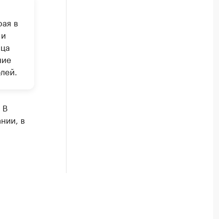
рая в
 и
ица
ние
блей.
 В
нии, в