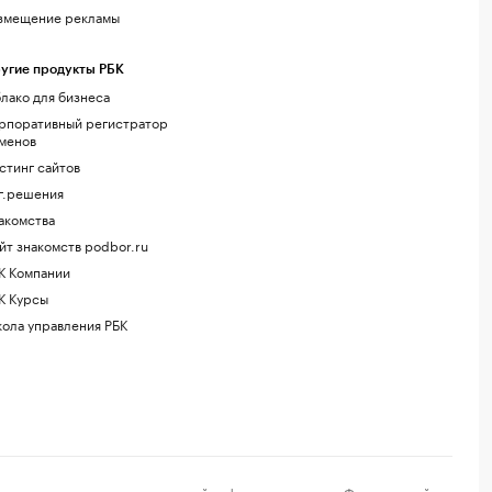
змещение рекламы
угие продукты РБК
лако для бизнеса
рпоративный регистратор
менов
стинг сайтов
г.решения
акомства
йт знакомств podbor.ru
К Компании
К Курсы
ола управления РБК
регистрации средства массовой информации выдано Федеральной