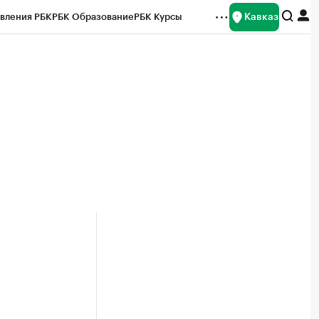
Кавказ
вления РБК
РБК Образование
РБК Курсы
рейтинги
Франшизы
Газета
Спецпроекты СПб
ты