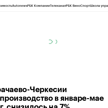
жимость
Autonews
РБК Компании
Телеканал
РБК Вино
Спорт
Школа упра
ипто
РБК Бизнес-среда
Дискуссионный клуб
Исследования
Кредитные 
Экономика
Бизнес
Технологии и медиа
Финансы
Рынок наличной валю
рачаево-Черкесии
производство в январе-мае
г. снизилось на 7%