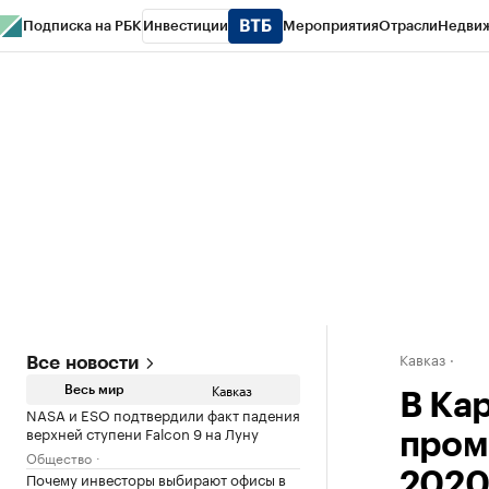
Подписка на РБК
Инвестиции
Мероприятия
Отрасли
Недви
РБК Life
Тренды
Визионеры
Национальные проекты
Город
Стиль
Кр
Конференции СПб
Спецпроекты
Проверка контрагентов
Политика
Кавказ
Все новости
Кавказ
Весь мир
В Ка
NASA и ESO подтвердили факт падения
верхней ступени Falcon 9 на Луну
пром
Общество
Почему инвесторы выбирают офисы в
2020