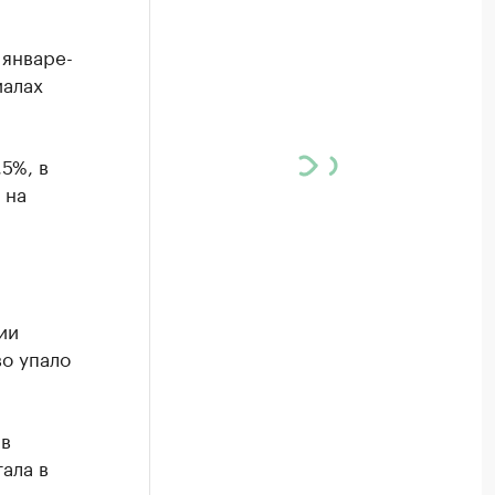
 январе-
иалах
5%, в
 на
;
ии
во упало
 в
тала в