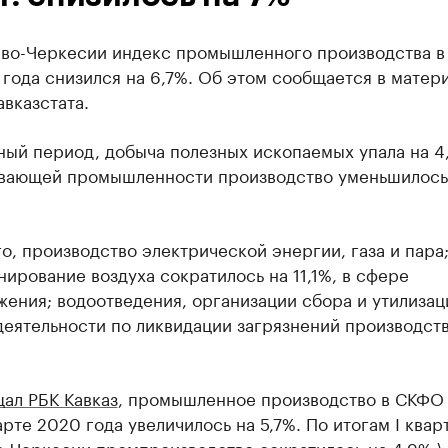
ево-Черкесии индекс промышленного производства в
года снизился на 6,7%. Об этом сообщается в матер
вказстата.
ный период, добыча полезных ископаемых упала на 4,
вающей промышленности производство уменьшилось
о, производство электрической энергии, газа и пара
ирование воздуха сократилось на 11,1%, в сфере
ения; водоотведения, организации сбора и утилизац
деятельности по ликвидации загрязнений производст
ал РБК Кавказ
, промышленное производство в СКФО
рте 2020 года увеличилось на 5,7%. По итогам I квар
о-Черкесии промпроизводство сократилось на 4,9%.\