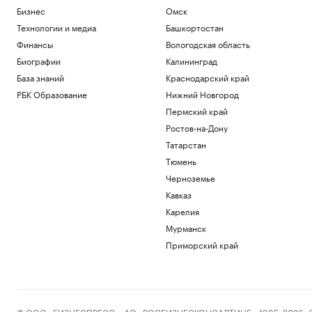
регионы России. Главное к 6 августа
Бизнес
Омск
Политика
Технологии и медиа
Башкортостан
Эксперты объяснили, как россияне
Финансы
Вологодская область
меняют отношение к обучению в вузах
Биографии
Калининград
США
РАДИО
База знаний
Краснодарский край
Общество
Силы ПВО за ночь сбили 605
РБК Образование
Нижний Новгород
украинских беспилотников над
Пермский край
регионами России
Ростов-на-Дону
Политика
В Тверской области обломки дрона
Татарстан
повредили фасад объекта Wildberries
Тюмень
Политика
Черноземье
Появились первые кадры пропавшего в
Кавказ
Иркутской области самолета
Карелия
Общество
Мурманск
Загрузить еще
Приморский край
© ООО «БИЗНЕСПРЕСС», АО «РОСБИЗНЕСКОНСАЛТИНГ», 1995–2026. Сообщ