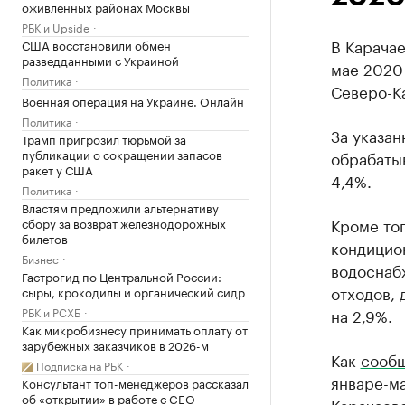
оживленных районах Москвы
РБК и Upside
В Карача
США восстановили обмен
разведданными с Украиной
мае 2020 
Политика
Северо-Ка
Военная операция на Украине. Онлайн
Политика
За указан
Трамп пригрозил тюрьмой за
публикации о сокращении запасов
обрабаты
ракет у США
4,4%.
Политика
Властям предложили альтернативу
Кроме тог
сбору за возврат железнодорожных
билетов
кондицион
Бизнес
водоснабж
Гастрогид по Центральной России:
отходов, 
сыры, крокодилы и органический сидр
РБК и РСХБ
на 2,9%.
Как микробизнесу принимать оплату от
зарубежных заказчиков в 2026-м
Как
сообщ
Подписка на РБК
январе-ма
Консультант топ-менеджеров рассказал
об «открытии» в работе с CEO
Карачаев