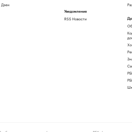
Дзен
Ра
Уведомления
RSS Новости
Др
Об
Ко
до
Хо
Ре
Зн
Са
РБ
РБ
Шк
ения и материалы информационного агентства «РБК» (свидетельство о 