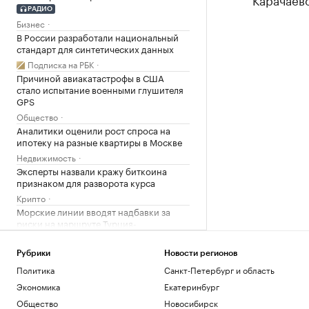
РАДИО
Бизнес
В России разработали национальный
стандарт для синтетических данных
Подписка на РБК
Причиной авиакатастрофы в США
стало испытание военными глушителя
GPS
Общество
Аналитики оценили рост спроса на
ипотеку на разные квартиры в Москве
Недвижимость
Эксперты назвали кражу биткоина
признаком для разворота курса
Крипто
Морские линии вводят надбавки за
риски на маршруте Турция-
Новороссийск
Кавказ
Рубрики
Новости регионов
Синоптик пообещал москвичам жару и
Политика
Санкт-Петербург и область
небольшие дожди с грозами
Экономика
Екатеринбург
Общество
Общество
Новосибирск
Что известно об атаках БПЛА на