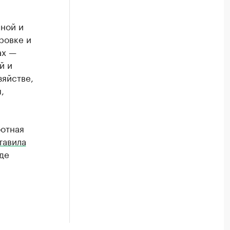
ной и
ровке и
ах —
й и
зяйстве,
,
ботная
тавила
оде