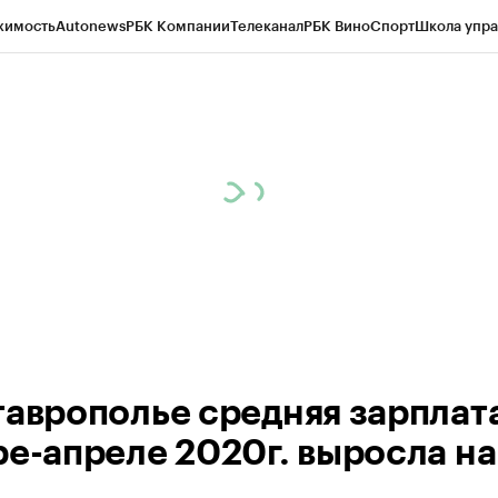
жимость
Autonews
РБК Компании
Телеканал
РБК Вино
Спорт
Школа упра
ипто
РБК Бизнес-среда
Дискуссионный клуб
Исследования
Кредитные 
Экономика
Бизнес
Технологии и медиа
Финансы
Рынок наличной валю
таврополье средняя зарплата
ре-апреле 2020г. выросла на