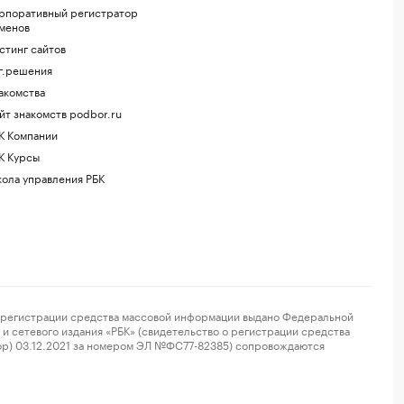
рпоративный регистратор
менов
стинг сайтов
г.решения
акомства
йт знакомств podbor.ru
К Компании
К Курсы
ола управления РБК
регистрации средства массовой информации выдано Федеральной
и сетевого издания «РБК» (свидетельство о регистрации средства
ор) 03.12.2021 за номером ЭЛ №ФС77-82385) сопровождаются