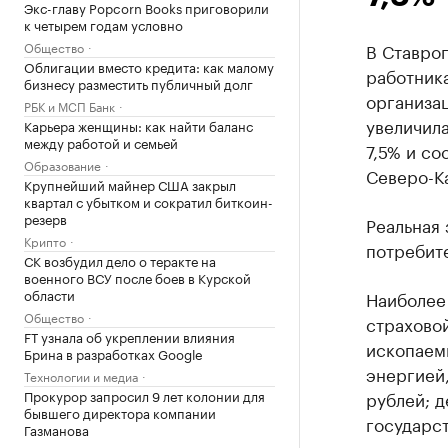
Экс-главу Popcorn Books приговорили
к четырем годам условно
Общество
В Ставроп
Облигации вместо кредита: как малому
работника
бизнесу разместить публичный долг
организа
РБК и МСП Банк
увеличил
Карьера женщины: как найти баланс
между работой и семьей
7,5% и со
Образование
Северо-Ка
Крупнейший майнер США закрыл
квартал с убытком и сократил биткоин-
резерв
Реальная 
Крипто
потребите
СК возбудил дело о теракте на
военного ВСУ после боев в Курской
области
Наиболее 
Общество
страховой
FT узнала об укреплении влияния
ископаем
Брина в разработках Google
энергией,
Технологии и медиа
Прокурор запросил 9 лет колонии для
рублей; д
бывшего директора компании
государс
Газманова