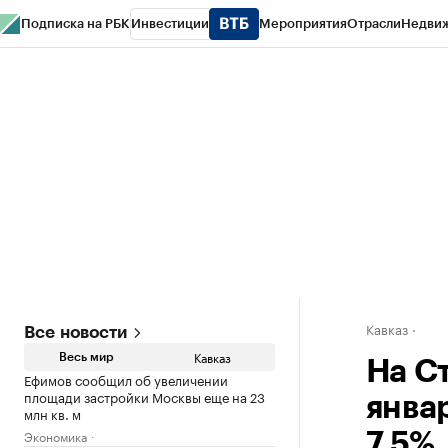
Подписка на РБК
Инвестиции
Мероприятия
Отрасли
Недви
РБК Life
Тренды
Визионеры
Национальные проекты
Город
Стиль
Кр
Конференции СПб
Спецпроекты
Проверка контрагентов
Политика
Кавказ
Все новости
Кавказ
Весь мир
На С
Ефимов сообщил об увеличении
площади застройки Москвы еще на 23
янва
млн кв. м
Экономика
7,5%