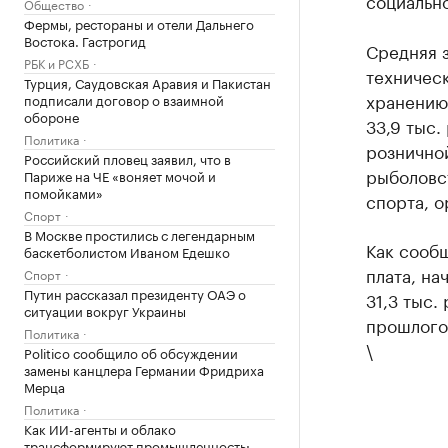
социальн
Общество
Фермы, рестораны и отели Дальнего
Востока. Гастрогид
Средняя з
РБК и РСХБ
техническ
Турция, Саудовская Аравия и Пакистан
хранению
подписали договор о взаимной
обороне
33,9 тыс.
Политика
розничной
Российский пловец заявил, что в
рыболовст
Париже на ЧЕ «воняет мочой и
помойками»
спорта, о
Спорт
В Москве простились с легендарным
Как сообщ
баскетболистом Иваном Едешко
плата, на
Спорт
Путин рассказал президенту ОАЭ о
31,3 тыс.
ситуации вокруг Украины
прошлого
Политика
\
Politico сообщило об обсуждении
замены канцлера Германии Фридриха
Мерца
Политика
Как ИИ-агенты и облако
трансформируют промышленность: