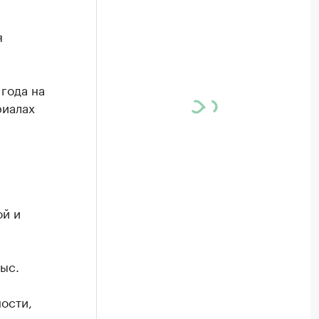
я
года на
риалах
ой и
ыс.
ости,