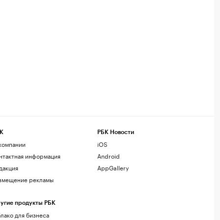
К
РБК Новости
компании
iOS
нтактная информация
Android
дакция
AppGallery
змещение рекламы
угие продукты РБК
лако для бизнеса