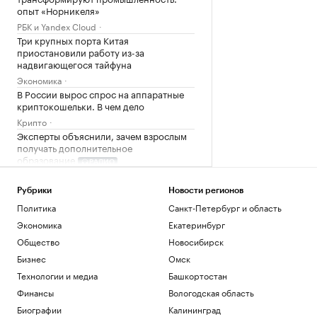
опыт «Норникеля»
РБК и Yandex Cloud
Три крупных порта Китая
приостановили работу из-за
надвигающегося тайфуна
Экономика
В России вырос спрос на аппаратные
криптокошельки. В чем дело
Крипто
Эксперты объяснили, зачем взрослым
получать дополнительное
образование
РАДИО
Общество
Wildberries сообщила о партнерских
Рубрики
Новости регионов
хабах для хранения товаров продавцов
Политика
Санкт-Петербург и область
Бизнес
Экономика
Екатеринбург
Цены на медь показали самый долгий
Общество
Новосибирск
период роста с 2020 года
Бизнес
Омск
Инвестиции
Технологии и медиа
Башкортостан
Загрузить еще
Финансы
Вологодская область
Биографии
Калининград