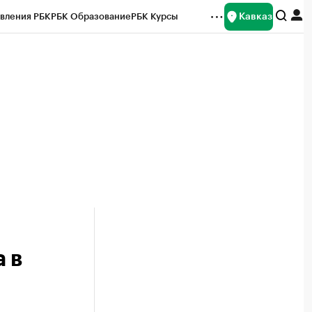
Кавказ
вления РБК
РБК Образование
РБК Курсы
рейтинги
Франшизы
Газета
Спецпроекты СПб
ты
 в