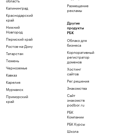
область
Размещение
Калининград
рекламы
Краснодарский
край
Другие
Нижний
продукты
Новгород
РБК
Пермский край
Облако для
бизнеса
Ростов-на-Дону
Корпоративный
Татарстан
регистратор
Тюмень
доменов
Черноземье
Хостинг
сайтов
Кавказ
Рег.решения
Карелия
Знакомства
Мурманск
Сайт
Приморский
знакомств
край
podbor.ru
РБК
Компании
РБК Курсы
Школа