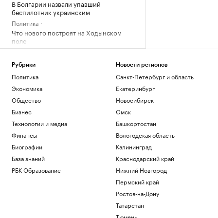
В Болгарии назвали упавший
беспилотник украинским
Политика
Что нового построят на Ходынском
поле
РБК и Stone
Гастрогиды по России: от аутентичных
Рубрики
Новости регионов
ферм и ресторанов до отелей
Политика
Санкт-Петербург и область
РБК и РСХБ
Экономика
Екатеринбург
«Балтика» обыграла «Крылья Советов»
в матче РПЛ
Общество
Новосибирск
Спорт
Бизнес
Омск
Евросоюз нарастил импорт
Технологии и медиа
Башкортостан
российского СПГ
Финансы
Вологодская область
Экономика
Биографии
Калининград
Загрузить еще
База знаний
Краснодарский край
РБК Образование
Нижний Новгород
Пермский край
Ростов-на-Дону
Татарстан
Тюмень