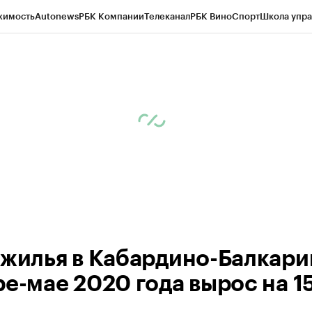
жимость
Autonews
РБК Компании
Телеканал
РБК Вино
Спорт
Школа упра
ипто
РБК Бизнес-среда
Дискуссионный клуб
Исследования
Кредитные 
Экономика
Бизнес
Технологии и медиа
Финансы
Рынок наличной валю
 жилья в Кабардино-Балкари
ре-мае 2020 года вырос на 1