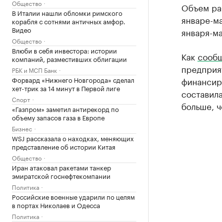
Общество
Объем раб
В Италии нашли обломки римского
январе-ма
корабля с сотнями античных амфор.
Видео
января-ма
Общество
Влюби в себя инвестора: истории
Как
сообщ
компаний, разместивших облигации
предприят
РБК и МСП Банк
Форвард «Нижнего Новгорода» сделал
финансир
хет-трик за 14 минут в Первой лиге
составила 
Спорт
больше, ч
«Газпром» заметил антирекорд по
объему запасов газа в Европе
Бизнес
WSJ рассказала о находках, меняющих
представление об истории Китая
Общество
Иран атаковал ракетами танкер
эмиратской госнефтекомпании
Политика
Российские военные ударили по целям
в портах Николаев и Одесса
Политика