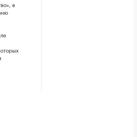
во», в
вню
але
которых
м