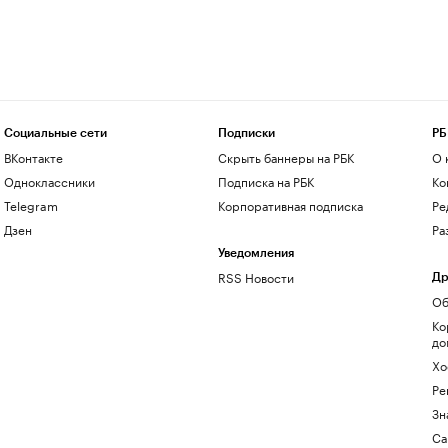
Социальные сети
Подписки
РБ
ВКонтакте
Скрыть баннеры на РБК
О 
Одноклассники
Подписка на РБК
Ко
Telegram
Корпоративная подписка
Ре
Дзен
Ра
Уведомления
RSS Новости
Др
Об
Ко
до
Хо
Ре
Зн
Са