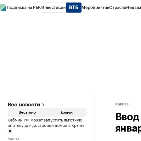
Подписка на РБК
Инвестиции
Мероприятия
Отрасли
Недви
РБК Life
Тренды
Визионеры
Национальные проекты
Город
Стиль
Кр
Конференции СПб
Спецпроекты
Проверка контрагентов
Политика
Кавказ
Все новости
Кавказ
Весь мир
Ввод
Кабмин РФ может запустить льготную
ипотеку для достройки домов в Крыму
янва
Кавказ