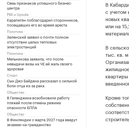
Семь признаков успешного бизнес-
В Кабард
центра
с учетом
РБК и Upside
новых ква
Карапетян поблагодарил сторонников,
посещавших его во время ареста
или на 15
Политика
материала
Зеленский заявил о почти полном
отсутствии целых тепловых
В сельск
электростанций
Политика
тыс. кв. 
Мельникова заявила, что после
Организа
невыдачи визы на ЧЕ ей жаль своего
жилищное 
здоровья
Спорт
квартиры 
Сын Джо Байдена рассказал о сильной
введенног
боли отца из-за рака
Общество
Кроме то
В Геленджике возобновили работу
пляжей после отмены режима
собственн
опасности БПЛА
соответс
Общество
строитель
В Финляндии с марта 2027 года введут
экзамен на гражданство