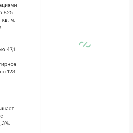
зациями
о 825
 кв. м,
в
ю 47,1
тирное
но 123
е
вышает
го
,3%.