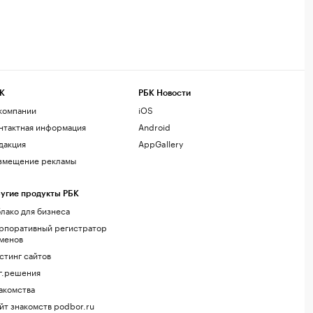
К
РБК Новости
компании
iOS
нтактная информация
Android
дакция
AppGallery
змещение рекламы
угие продукты РБК
лако для бизнеса
рпоративный регистратор
менов
стинг сайтов
г.решения
акомства
йт знакомств podbor.ru