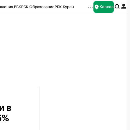
Кавказ
вления РБК
РБК Образование
РБК Курсы
рейтинги
Франшизы
Газета
Спецпроекты СПб
ты
и в
5%