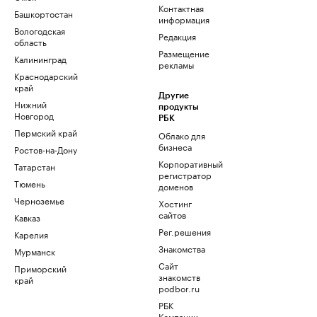
Контактная
Башкортостан
информация
Вологодская
Редакция
область
Размещение
Калининград
рекламы
Краснодарский
край
Другие
Нижний
продукты
Новгород
РБК
Пермский край
Облако для
бизнеса
Ростов-на-Дону
Корпоративный
Татарстан
регистратор
Тюмень
доменов
Черноземье
Хостинг
сайтов
Кавказ
Рег.решения
Карелия
Знакомства
Мурманск
Сайт
Приморский
знакомств
край
podbor.ru
РБК
Компании