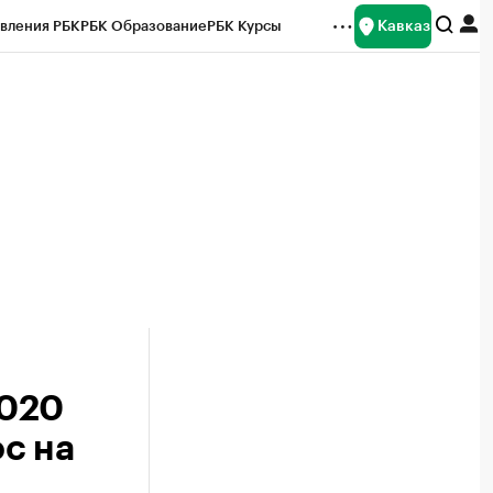
Кавказ
вления РБК
РБК Образование
РБК Курсы
рейтинги
Франшизы
Газета
Спецпроекты СПб
ты
2020
с на