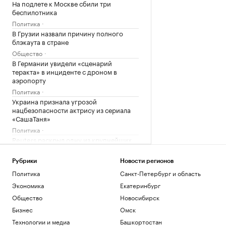
На подлете к Москве сбили три
беспилотника
Политика
В Грузии назвали причину полного
блэкаута в стране
Общество
В Германии увидели «сценарий
теракта» в инциденте с дроном в
аэропорту
Политика
Украина признала угрозой
нацбезопасности актрису из сериала
«СашаТаня»
Политика
Reuters раскрыл одну из крупнейших
уступок Ирану в конфликте с США
Политика
Рубрики
Новости регионов
Три российских аэропорта закрыли для
Политика
Санкт-Петербург и область
полетов
Экономика
Екатеринбург
Политика
Общество
Новосибирск
Wildberries начала подготовку к
запуску собственного мессенджера
Бизнес
Омск
Технологии и медиа
Технологии и медиа
Башкортостан