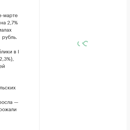
е-марте
на 2,7%
иалах
 рубль.
лики в I
2,3%),
ей
льских
росла —
орожали