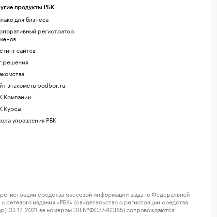
угие продукты РБК
лако для бизнеса
рпоративный регистратор
менов
стинг сайтов
г.решения
акомства
йт знакомств podbor.ru
К Компании
К Курсы
ола управления РБК
регистрации средства массовой информации выдано Федеральной
и сетевого издания «РБК» (свидетельство о регистрации средства
ор) 03.12.2021 за номером ЭЛ №ФС77-82385) сопровождаются