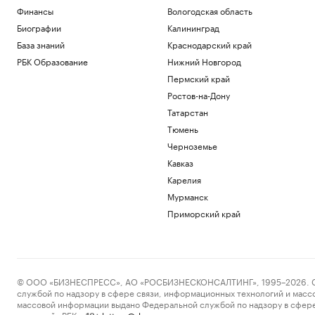
США потребуют от ряда иммигрантов
Финансы
Вологодская область
залоги до $250 тыс. для получения виз
Биографии
Калининград
Политика
База знаний
Краснодарский край
Adidas извинился за обилие розовых
бутс на ЧМ-26, назвав это совпадением
РБК Образование
Нижний Новгород
Спорт
Пермский край
Игрока «Зенита» госпитализировали
Ростов-на-Дону
после удара локтем в матче Кубка
России
Татарстан
Спорт
Тюмень
Росстандарт запретил продажу
Черноземье
некоторых грузовиков Dongfeng и
Кавказ
Zoomlion
Карелия
Бизнес
Затраты на строительство ТЭС для
Мурманск
БАМа и Сухого Лога выросли на треть
Приморский край
Бизнес
Загрузить еще
© ООО «БИЗНЕСПРЕСС», АО «РОСБИЗНЕСКОНСАЛТИНГ», 1995–2026. Сообщ
службой по надзору в сфере связи, информационных технологий и масс
массовой информации выдано Федеральной службой по надзору в сфере
пометкой «РБК».
letters@rbc.ru