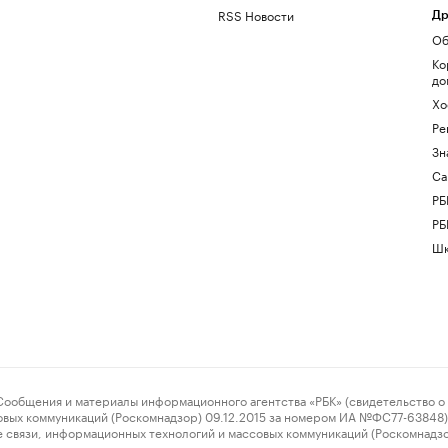
RSS Новости
Др
Об
Ко
до
Хо
Ре
Зн
Са
РБ
РБ
Шк
ения и материалы информационного агентства «РБК» (свидетельство о 
овых коммуникаций (Роскомнадзор) 09.12.2015 за номером ИА №ФС77-63848) 
 связи, информационных технологий и массовых коммуникаций (Роскомнадз