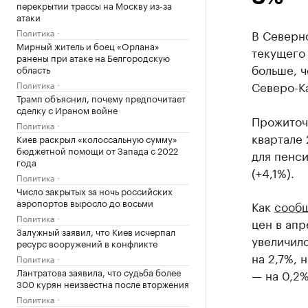
перекрытии трассы на Москву из-за
атаки
Политика
В Северн
Мирный житель и боец «Орлана»
текущего 
ранены при атаке на Белгородскую
больше, ч
область
Северо-Ка
Политика
Трамп объяснил, почему предпочитает
сделку с Ираном войне
Прожиточ
Политика
квартале 
Киев раскрыл «колоссальную сумму»
бюджетной помощи от Запада с 2022
для пенси
года
(+4,1%).
Политика
Число закрытых за ночь российских
аэропортов выросло до восьми
Как
сообщ
Политика
цен в ап
Залужный заявил, что Киев исчерпал
увеличилс
ресурс вооружений в конфликте
на 2,7%, 
Политика
Лантратова заявила, что судьба более
— на 0,2%
300 курян неизвестна после вторжения
Политика