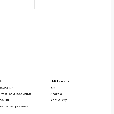
К
РБК Новости
компании
iOS
нтактная информация
Android
дакция
AppGallery
змещение рекламы