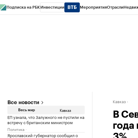
Подписка на РБК
Инвестиции
Мероприятия
Отрасли
Недви
РБК Life
Тренды
Визионеры
Национальные проекты
Город
Стиль
Кр
Конференции СПб
Спецпроекты
Проверка контрагентов
Политика
Кавказ
Все новости
Кавказ
Весь мир
В Се
ЕП узнала, что Залужного не пустили на
встречу с британским министром
года
Политика
Ярославский губернатор сообщил о
3%