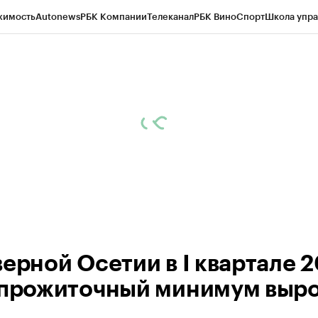
жимость
Autonews
РБК Компании
Телеканал
РБК Вино
Спорт
Школа упра
ипто
РБК Бизнес-среда
Дискуссионный клуб
Исследования
Кредитные 
Экономика
Бизнес
Технологии и медиа
Финансы
Рынок наличной валю
верной Осетии в I квартале 
 прожиточный минимум выро