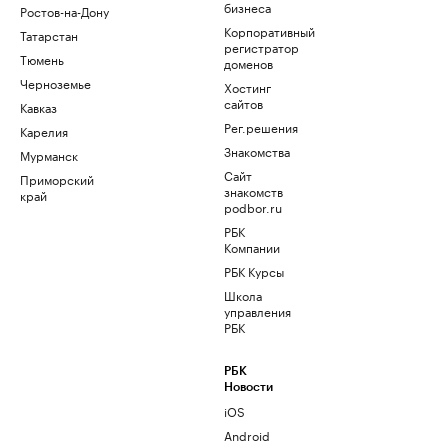
бизнеса
Ростов-на-Дону
Корпоративный
Татарстан
регистратор
Тюмень
доменов
Черноземье
Хостинг
сайтов
Кавказ
Рег.решения
Карелия
Знакомства
Мурманск
Сайт
Приморский
знакомств
край
podbor.ru
РБК
Компании
РБК Курсы
Школа
управления
РБК
РБК
Новости
iOS
Android