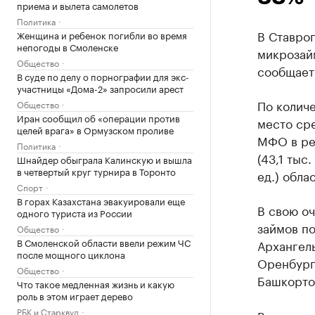
приема и вылета самолетов
Политика
В Ставроп
Женщина и ребенок погибли во время
непогоды в Смоленске
микрозай
Общество
сообщает
В суде по делу о порнографии для экс-
участницы «Дома-2» запросили арест
По колич
Общество
Иран сообщил об «операции против
место ср
целей врага» в Ормузском проливе
МФО в рег
Политика
(43,1 тыс.
Шнайдер обыграла Калинскую и вышла
в четвертый круг турнира в Торонто
ед.) обла
Спорт
В горах Казахстана эвакуировали еще
В свою о
одного туриста из России
займов п
Общество
В Смоленской области ввели режим ЧС
Архангель
после мощного циклона
Оренбургс
Общество
Башкортос
Что такое медленная жизнь и какую
роль в этом играет дерево
РБК и Старквуд