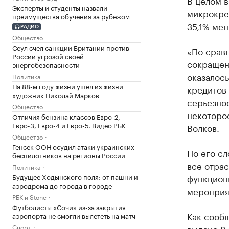
В целом в
Эксперты и студенты назвали
микрокред
преимущества обучения за рубежом
35,1% мен
РАДИО
Общество
Сеул счел санкции Британии против
«По срав
России угрозой своей
сокращен
энергобезопасности
оказалось
Политика
На 88-м году жизни ушел из жизни
кредитов 
художник Николай Марков
серьезно
Общество
некоторо
Отличия бензина классов Евро-2,
Евро-3, Евро-4 и Евро-5. Видео РБК
Волков.
Общество
Генсек ООН осудил атаки украинских
По его сл
беспилотников на регионы России
все отрас
Политика
Будущее Ходынского поля: от пашни и
функцион
аэродрома до города в городе
мероприя
РБК и Stone
Футболисты «Сочи» из-за закрытия
Как
сообщ
аэропорта не смогли вылететь на матч
Спорт
выдано 8,