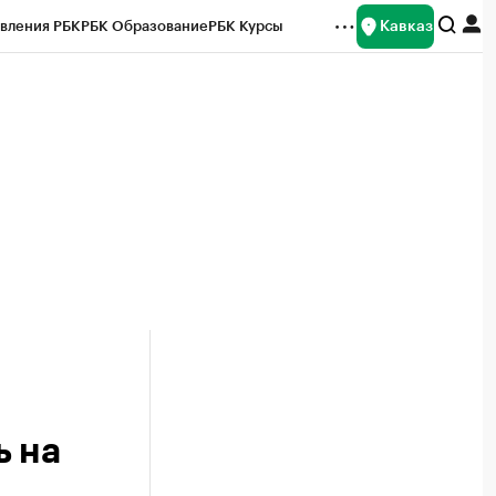
Кавказ
вления РБК
РБК Образование
РБК Курсы
рейтинги
Франшизы
Газета
Спецпроекты СПб
ты
ь на