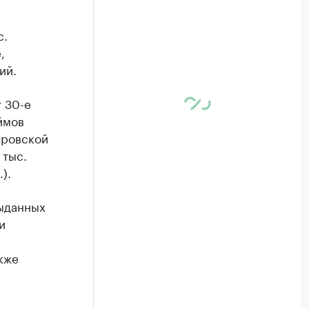
с.
,
ий.
 30-е
ймов
еровской
 тыс.
).
выданных
и
кже