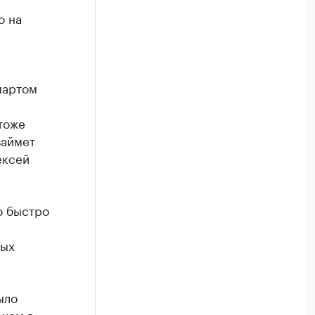
о на
мартом
 тоже
займет
ексей
о быстро
ных
ыло
 чем в