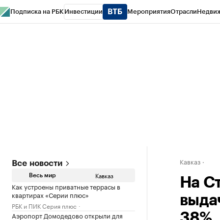
Подписка на РБК
Инвестиции
Мероприятия
Отрасли
Недви
РБК Life
Тренды
Визионеры
Национальные проекты
Город
Стиль
Кр
Конференции СПб
Спецпроекты
Проверка контрагентов
Политика
Кавказ
Все новости
Кавказ
Весь мир
На С
Как устроены приватные террасы в
квартирах «Серии плюс»
выда
РБК и ПИК Серия плюс
Аэропорт Домодедово открыли для
38%