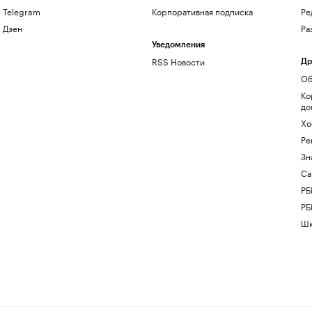
Telegram
Корпоративная подписка
Ре
Дзен
Ра
Уведомления
RSS Новости
Др
Об
Ко
до
Хо
Ре
Зн
Са
РБ
РБ
Шк