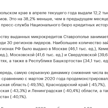
ольском крае в апреле текущего года выдали 12,2 ты
мов. Это на 38,2% меньше, чем в предыдущем месяце
 пресс-служба Национального бюро кредитных истор
еству выданных микрокредитов Ставрополье занимает
еди 30 регионов-лидеров. Наибольшее количество за
ионах РФ было выдано в Москве (46,1 тыс. ед.), Кем
 ед.), Московской (41,6 тыс. ед.) и Свердловской (39,6
стях, а также в Республике Башкортостан (34,1 тыс. ед.
чередь, самую серьезную динамику снижения числа 
о сравнению с мартом 2020 года продемонстрировал
ская область (-49,5%), Краснодарский край (-45,7%),
кая (-43,3%) и Ленинградская (-40,4%) области, а та
тан (-40,1%).