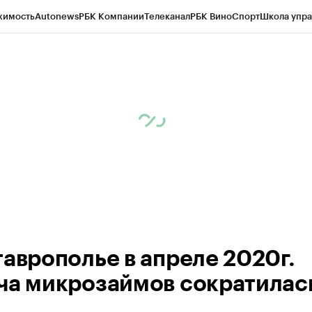
жимость
Autonews
РБК Компании
Телеканал
РБК Вино
Спорт
Школа упра
ипто
РБК Бизнес-среда
Дискуссионный клуб
Исследования
Кредитные 
Экономика
Бизнес
Технологии и медиа
Финансы
Рынок наличной валю
таврополье в апреле 2020г.
ча микрозаймов сократилас