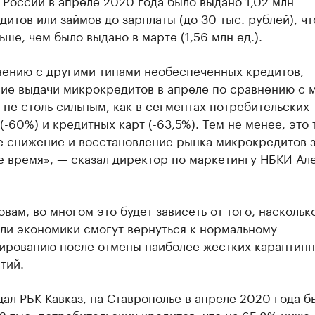
 России в апреле 2020 года было выдано 1,02 млн
итов или займов до зарплаты (до 30 тыс. рублей), чт
ьше, чем было выдано в марте (1,56 млн ед.).
нению с другими типами необеспеченных кредитов,
ие выдачи микрокредитов в апреле по сравнению с 
 не столь сильным, как в сегментах потребительских
(-60%) и кредитных карт (-63,5%). Тем не менее, это
е снижение и восстановление рынка микрокредитов 
е время», — сказал директор по маркетингу НБКИ Ал
овам, во многом это будет зависеть от того, наскольк
ли экономики смогут вернуться к нормальному
ированию после отмены наиболее жестких карантин
тий.
ал РБК Кавказ
, на Ставрополье в апреле 2020 года б
2 тыс. потребительских кредитов, что на 65,8% ниже,