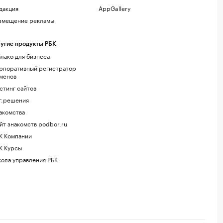
дакция
AppGallery
змещение рекламы
угие продукты РБК
лако для бизнеса
рпоративный регистратор
менов
стинг сайтов
г.решения
акомства
йт знакомств podbor.ru
К Компании
К Курсы
ола управления РБК