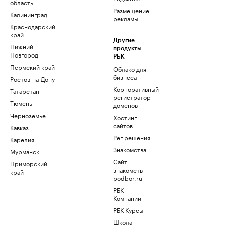
область
Размещение
Калининград
рекламы
Краснодарский
край
Другие
Нижний
продукты
Новгород
РБК
Пермский край
Облако для
бизнеса
Ростов-на-Дону
Корпоративный
Татарстан
регистратор
Тюмень
доменов
Черноземье
Хостинг
сайтов
Кавказ
Рег.решения
Карелия
Знакомства
Мурманск
Сайт
Приморский
знакомств
край
podbor.ru
РБК
Компании
РБК Курсы
Школа