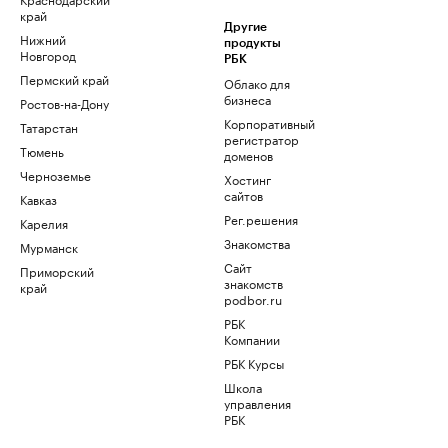
край
Другие
Нижний
продукты
Новгород
РБК
Пермский край
Облако для
бизнеса
Ростов-на-Дону
Корпоративный
Татарстан
регистратор
Тюмень
доменов
Черноземье
Хостинг
сайтов
Кавказ
Рег.решения
Карелия
Знакомства
Мурманск
Сайт
Приморский
знакомств
край
podbor.ru
РБК
Компании
РБК Курсы
Школа
управления
РБК