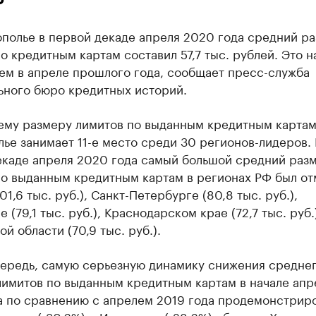
ополье в первой декаде апреля 2020 года средний р
о кредитным картам составил 57,7 тыс. рублей. Это н
ем в апреле прошлого года, сообщает пресс-служба
ьного бюро кредитных историй.
ему размеру лимитов по выданным кредитным карта
ье занимает 11-е место среди 30 регионов-лидеров. 
екаде апреля 2020 года самый большой средний раз
по выданным кредитным картам в регионах РФ был от
01,6 тыс. руб.), Санкт-Петербурге (80,8 тыс. руб.),
е (79,1 тыс. руб.), Краснодарском крае (72,7 тыс. руб.
й области (70,9 тыс. руб.).
чередь, самую серьезную динамику снижения средне
лимитов по выданным кредитным картам в начале апр
а по сравнению с апрелем 2019 года продемонстрир