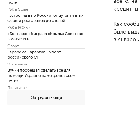
всего, на
поле
кредитный
РБК и Stone
Гастрогиды по России: от аутентичных
ферм и ресторанов до отелей
Как
сообщ
РБК и РСХБ
было выда
«Балтика» обыграла «Крылья Советов»
в январе 
в матче РПЛ
Спорт
Евросоюз нарастил импорт
российского СПГ
Экономика
Вучич пообещал сделать все для
помощи Украине на «европейском
пути»
Политика
Загрузить еще