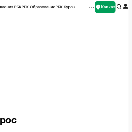
Кавказ
вления РБК
РБК Образование
РБК Курсы
рейтинги
Франшизы
Газета
Спецпроекты СПб
ты
ырос