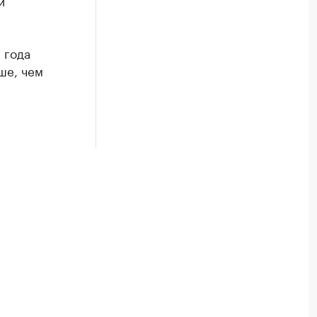
й
 года
ше, чем