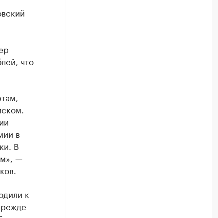
овский
ер
лей, что
там,
иском.
ии
мии в
ки. В
м», —
ков.
одили к
прежде