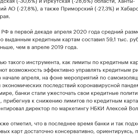
ская (-30,6%) и Иркутская (-28,6%) области, Ханты-
й АО (-27,8%), а также Приморский (-27,3%) и Хабар
рая.
 РФ в первой декаде апреля 2020 года средний разм
о выданным кредитным картам составил 59,1 тыс. руб
ньше, чем в апреле 2019 года.
ю такого инструмента, как лимиты по кредитным кар
еют возможность эффективно управлять кредитным р
 начале апреля, на фоне мероприятий по самоизоляц
и экономических последствий коронавирусной панде
мире, банки стали ужесточать свои кредитные полити
, прибегнув к снижению лимитов по кредитным карта
нтировал директор по маркетингу НБКИ Алексей Вол
кже отметил, что в последнее время банки и так подх
вых карт достаточно консервативно, ориентируясь, 