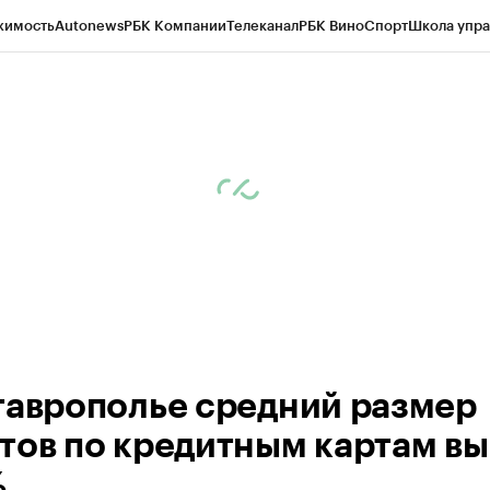
жимость
Autonews
РБК Компании
Телеканал
РБК Вино
Спорт
Школа упра
ипто
РБК Бизнес-среда
Дискуссионный клуб
Исследования
Кредитные 
Экономика
Бизнес
Технологии и медиа
Финансы
Рынок наличной валю
таврополье средний размер
тов по кредитным картам в
%