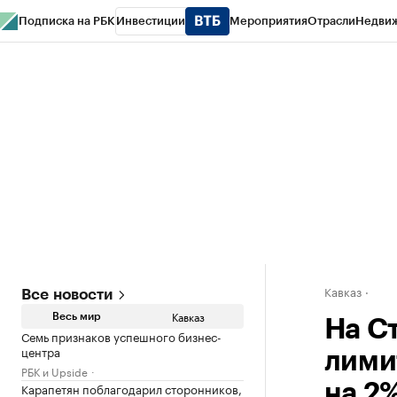
Подписка на РБК
Инвестиции
Мероприятия
Отрасли
Недви
РБК Life
Тренды
Визионеры
Национальные проекты
Город
Стиль
Кр
Конференции СПб
Спецпроекты
Проверка контрагентов
Политика
Кавказ
Все новости
Кавказ
Весь мир
На С
Семь признаков успешного бизнес-
центра
лими
РБК и Upside
Карапетян поблагодарил сторонников,
на 2