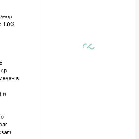
азмер
а 1,8%
м
В
мер
мечен в
) и
го
еля
овали