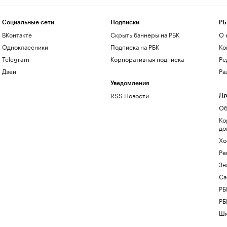
Социальные сети
Подписки
РБ
ВКонтакте
Скрыть баннеры на РБК
О 
Одноклассники
Подписка на РБК
Ко
Telegram
Корпоративная подписка
Ре
Дзен
Ра
Уведомления
RSS Новости
Др
Об
Ко
до
Хо
Ре
Зн
Са
РБ
РБ
Шк