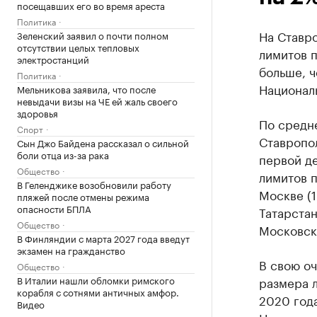
посещавших его во время ареста
Политика
На Ставр
Зеленский заявил о почти полном
отсутствии целых тепловых
лимитов п
электростанций
больше, ч
Политика
Национал
Мельникова заявила, что после
невыдачи визы на ЧЕ ей жаль своего
здоровья
По средн
Спорт
Ставропол
Сын Джо Байдена рассказал о сильной
боли отца из-за рака
первой д
Общество
лимитов 
В Геленджике возобновили работу
Москве (1
пляжей после отмены режима
опасности БПЛА
Татарстан
Общество
Московско
В Финляндии с марта 2027 года введут
экзамен на гражданство
В свою о
Общество
В Италии нашли обломки римского
размера 
корабля с сотнями античных амфор.
2020 год
Видео