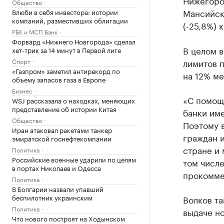
Нижегород
Общество
Мансийски
Влюби в себя инвестора: истории
компаний, разместивших облигации
(-25,8%) к
РБК и МСП Банк
Форвард «Нижнего Новгорода» сделал
В целом в
хет-трик за 14 минут в Первой лиге
Спорт
лимитов п
«Газпром» заметил антирекорд по
на 12% ме
объему запасов газа в Европе
Бизнес
«С помощь
WSJ рассказала о находках, меняющих
представление об истории Китая
банки им
Общество
Поэтому в
Иран атаковал ракетами танкер
граждан 
эмиратской госнефтекомпании
стране и 
Политика
Российские военные ударили по целям
том числе
в портах Николаев и Одесса
прокомме
Политика
В Болгарии назвали упавший
беспилотник украинским
Волков та
Политика
выдаче но
Что нового построят на Ходынском