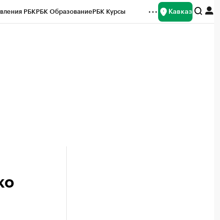
Кавказ
вления РБК
РБК Образование
РБК Курсы
рейтинги
Франшизы
Газета
Спецпроекты СПб
ты
ко