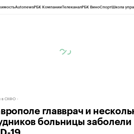
жимость
Autonews
РБК Компании
Телеканал
РБК Вино
Спорт
Школа упра
ипто
РБК Бизнес-среда
Дискуссионный клуб
Исследования
Кредитные 
Экономика
Бизнес
Технологии и медиа
Финансы
Рынок наличной валю
 в СКФО
аврополе главврач и несколь
удников больницы заболели
D-19