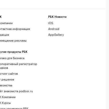
К
РБК Новости
компании
iOS
нтактная информация
Android
дакция
AppGallery
змещение рекламы
угие продукты РБК
лако для бизнеса
рпоративный регистратор
менов
стинг сайтов
г.решения
акомства
йт знакомств podbor.ru
К Компании
К Курсы
ола управления РБК