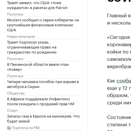
Трамп заявил, что США «тоже
нуждаются» в ракетах для Patriot
Политика
Главный 
Reuters сообщил о серии кибератак на
и несколь
крупнейшие финансовые компании
США
«Сегодня 
Новая категория
Трамп подписал указы,
коронави
ограничивающие право на
койки по
гражданство по рождению
самоизоли
Политика
В Пензенской области ввели план
видеобра
«Ковер»
Политика
Как
сообщ
Четыре человека погибли при взрыве в
автобусе в Сирии
еще у 12
Общество
образом, 
В Африке поддержали Инфантино
среди них
после скандала с продажей прав ЧМ
Спорт
Запасы газа в Европе на минимуме. Что
Состояние
будет зимой
степени т
Подписка на РБК