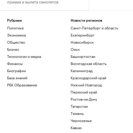
приема и вылета самолетов
Политика
Женщина и ребенок погибли во время
непогоды в Смоленске
Рубрики
Новости регионов
Общество
Политика
Санкт-Петербург и область
Обвиняемой по делу о порнографии
Экономика
Екатеринбург
экс-участнице «Дома-2» запросили
арест
Общество
Новосибирск
Общество
Бизнес
Омск
Иран сообщил об «операции против
Технологии и медиа
Башкортостан
целей врага» в Ормузском проливе
Финансы
Вологодская область
Политика
Биографии
Калининград
Шнайдер обыграла Калинскую и вышла
в четвертый круг турнира в Торонто
База знаний
Краснодарский край
Спорт
РБК Образование
Нижний Новгород
Пермский край
Загрузить еще
Ростов-на-Дону
Татарстан
Тюмень
Черноземье
Кавказ