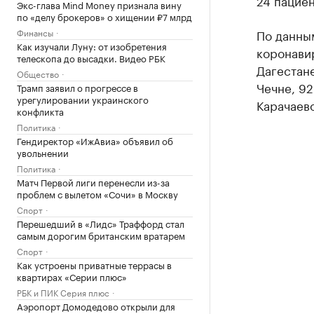
24 пациен
Экс-глава Mind Money признала вину
по «делу брокеров» о хищении ₽7 млрд
Финансы
По данны
Как изучали Луну: от изобретения
коронави
телескопа до высадки. Видео РБК
Дагестане
Общество
Чечне, 92
Трамп заявил о прогрессе в
урегулировании украинского
Карачаев
конфликта
Политика
Гендиректор «ИжАвиа» объявил об
увольнении
Политика
Матч Первой лиги перенесли из-за
проблем с вылетом «Сочи» в Москву
Спорт
Перешедший в «Лидс» Траффорд стал
самым дорогим британским вратарем
Спорт
Как устроены приватные террасы в
квартирах «Серии плюс»
РБК и ПИК Серия плюс
Аэропорт Домодедово открыли для