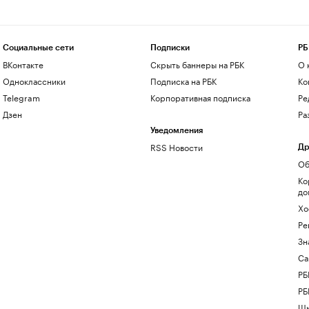
Социальные сети
Подписки
РБ
ВКонтакте
Скрыть баннеры на РБК
О 
Одноклассники
Подписка на РБК
Ко
Telegram
Корпоративная подписка
Ре
Дзен
Ра
Уведомления
RSS Новости
Др
Об
Ко
до
Хо
Ре
Зн
Са
РБ
РБ
Шк