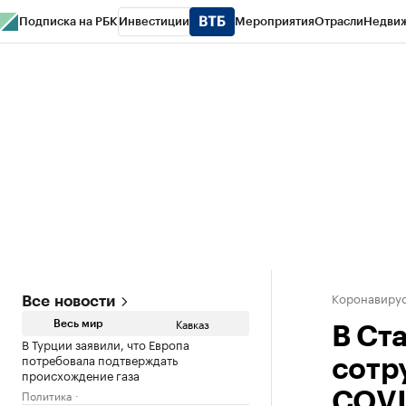
Подписка на РБК
Инвестиции
Мероприятия
Отрасли
Недви
РБК Life
Тренды
Визионеры
Национальные проекты
Город
Стиль
Кр
Конференции СПб
Спецпроекты
Проверка контрагентов
Политика
Коронавирус
Все новости
Кавказ
Весь мир
В Ст
В Турции заявили, что Европа
потребовала подтверждать
сотр
происхождение газа
Политика
COVI