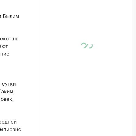
й Былим
екст на
ают
ение
 сутки
Таким
овек,
редней
выписано