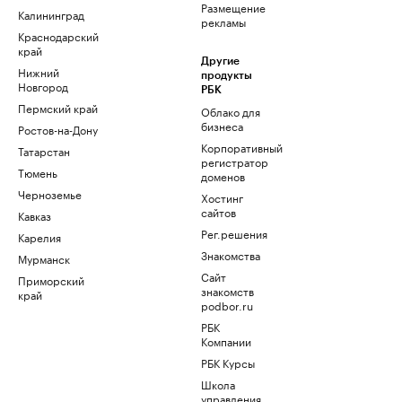
Размещение
Калининград
рекламы
Краснодарский
край
Другие
Нижний
продукты
Новгород
РБК
Пермский край
Облако для
бизнеса
Ростов-на-Дону
Корпоративный
Татарстан
регистратор
Тюмень
доменов
Черноземье
Хостинг
сайтов
Кавказ
Рег.решения
Карелия
Знакомства
Мурманск
Сайт
Приморский
знакомств
край
podbor.ru
РБК
Компании
РБК Курсы
Школа
управления