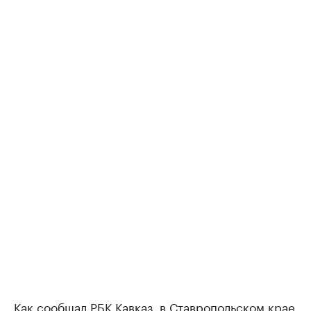
Как
сообщал РБК Кавказ
, в Ставропольском крае