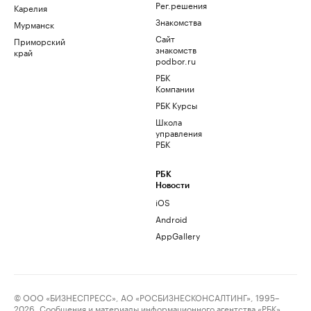
Рег.решения
Карелия
Знакомства
Мурманск
Сайт
Приморский
знакомств
край
podbor.ru
РБК
Компании
РБК Курсы
Школа
управления
РБК
РБК
Новости
iOS
Android
AppGallery
© ООО «БИЗНЕСПРЕСС», АО «РОСБИЗНЕСКОНСАЛТИНГ», 1995–
2026. Сообщения и материалы информационного агентства «РБК»