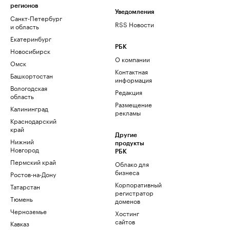
регионов
Уведомления
Санкт-Петербург
RSS Новости
и область
Екатеринбург
РБК
Новосибирск
О компании
Омск
Контактная
Башкортостан
информация
Вологодская
Редакция
область
Размещение
Калининград
рекламы
Краснодарский
край
Другие
Нижний
продукты
Новгород
РБК
Пермский край
Облако для
бизнеса
Ростов-на-Дону
Корпоративный
Татарстан
регистратор
Тюмень
доменов
Черноземье
Хостинг
сайтов
Кавказ