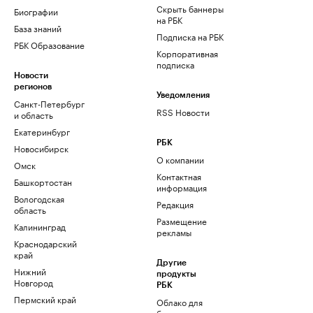
Скрыть баннеры
Биографии
на РБК
База знаний
Подписка на РБК
РБК Образование
Корпоративная
подписка
Новости
регионов
Уведомления
Санкт-Петербург
RSS Новости
и область
Екатеринбург
РБК
Новосибирск
О компании
Омск
Контактная
Башкортостан
информация
Вологодская
Редакция
область
Размещение
Калининград
рекламы
Краснодарский
край
Другие
Нижний
продукты
Новгород
РБК
Пермский край
Облако для
бизнеса