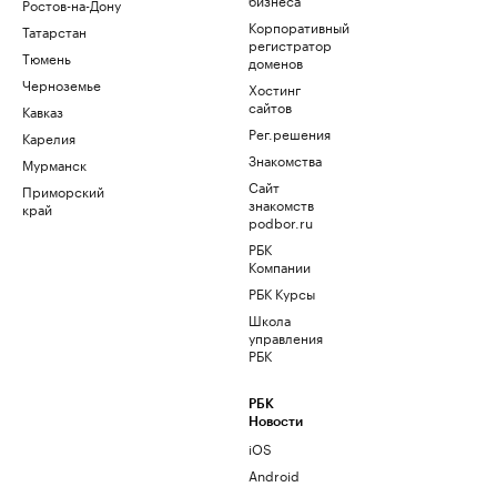
Ростов-на-Дону
Корпоративный
Татарстан
регистратор
Тюмень
доменов
Черноземье
Хостинг
сайтов
Кавказ
Рег.решения
Карелия
Знакомства
Мурманск
Сайт
Приморский
знакомств
край
podbor.ru
РБК
Компании
РБК Курсы
Школа
управления
РБК
РБК
Новости
iOS
Android