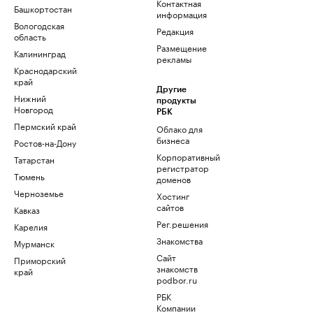
Контактная
Башкортостан
информация
Вологодская
Редакция
область
Размещение
Калининград
рекламы
Краснодарский
край
Другие
Нижний
продукты
Новгород
РБК
Пермский край
Облако для
бизнеса
Ростов-на-Дону
Корпоративный
Татарстан
регистратор
Тюмень
доменов
Черноземье
Хостинг
сайтов
Кавказ
Рег.решения
Карелия
Знакомства
Мурманск
Сайт
Приморский
знакомств
край
podbor.ru
РБК
Компании