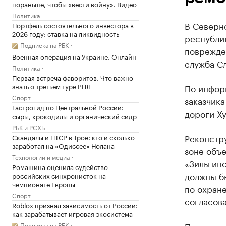
пораньше, чтобы «вести войну». Видео
Политика
В Северн
Портфель состоятельного инвестора в
2026 году: ставка на ликвидность
республи
Подписка на РБК
поврежде
Военная операция на Украине. Онлайн
служба Сл
Политика
Первая встреча фаворитов. Что важно
знать о третьем туре РПЛ
По инфор
Спорт
заказчика
Гастрогид по Центральной России:
дороги Ху
сыры, крокодилы и органический сидр
РБК и РСХБ
Реконстр
Скандалы и ПТСР в Трое: кто и сколько
заработал на «Одиссее» Нолана
зоне объе
Технологии и медиа
«Зильгинс
Ромашина оценила судейство
должны б
российских синхронисток на
чемпионате Европы
по охране
Спорт
согласова
Roblox признал зависимость от России:
как зарабатывает игровая экосистема
Подписка на РБК