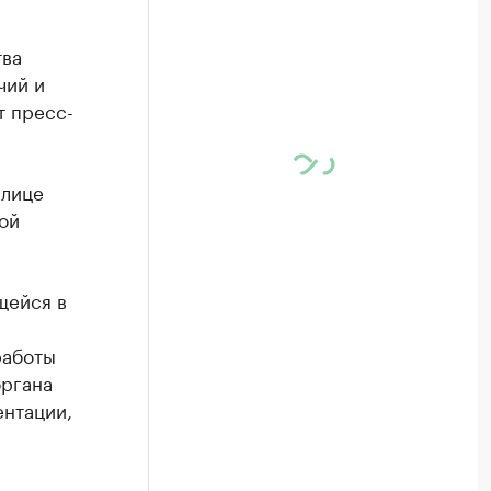
тва
чий и
т пресс-
 лице
ой
щейся в
работы
органа
ентации,