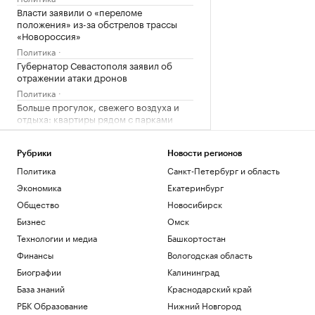
Власти заявили о «переломе
положения» из-за обстрелов трассы
«Новороссия»
Политика
Губернатор Севастополя заявил об
отражении атаки дронов
Политика
Больше прогулок, свежего воздуха и
отдыха: квартиры рядом с парками
РБК и ПИК Серия плюс
Ромашина назвала хорошим
Рубрики
Новости регионов
выступление синхронисток на
Политика
Санкт-Петербург и область
чемпионате Европы
Экономика
Екатеринбург
Спорт
Общество
Новосибирск
Загрузить еще
Бизнес
Омск
Технологии и медиа
Башкортостан
Финансы
Вологодская область
Биографии
Калининград
База знаний
Краснодарский край
РБК Образование
Нижний Новгород