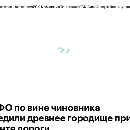
жимость
Autonews
РБК Компании
Телеканал
РБК Вино
Спорт
Школа упра
ипто
РБК Бизнес-среда
Дискуссионный клуб
Исследования
Кредитные 
Экономика
Бизнес
Технологии и медиа
Финансы
Рынок наличной валю
ФО по вине чиновника
едили древнее городище пр
нте дороги