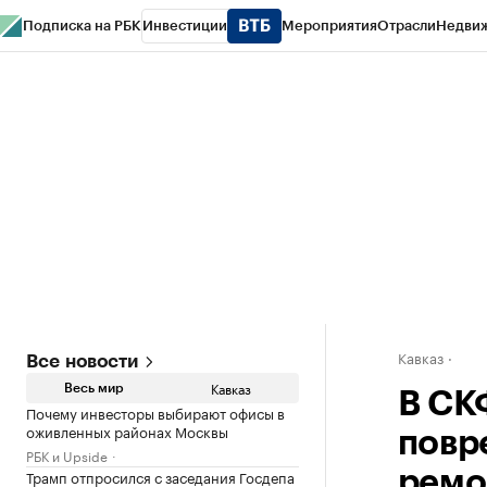
Подписка на РБК
Инвестиции
Мероприятия
Отрасли
Недви
РБК Life
Тренды
Визионеры
Национальные проекты
Город
Стиль
Кр
Конференции СПб
Спецпроекты
Проверка контрагентов
Политика
Кавказ
Все новости
Кавказ
Весь мир
В СК
Почему инвесторы выбирают офисы в
оживленных районах Москвы
повр
РБК и Upside
Трамп отпросился с заседания Госдепа
ремо