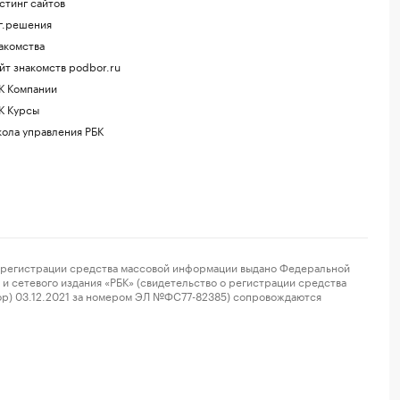
стинг сайтов
г.решения
акомства
йт знакомств podbor.ru
К Компании
К Курсы
ола управления РБК
регистрации средства массовой информации выдано Федеральной
и сетевого издания «РБК» (свидетельство о регистрации средства
ор) 03.12.2021 за номером ЭЛ №ФС77-82385) сопровождаются