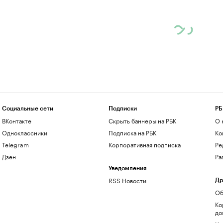
Социальные сети
Подписки
РБ
ВКонтакте
Скрыть баннеры на РБК
О 
Одноклассники
Подписка на РБК
Ко
Telegram
Корпоративная подписка
Ре
Дзен
Ра
Уведомления
RSS Новости
Др
Об
Ко
до