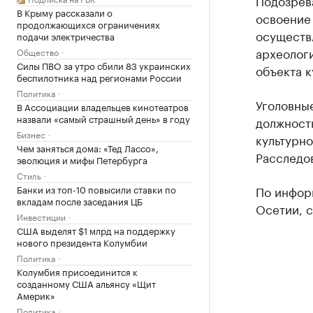
Подозрев
В Крыму рассказали о
освоение 
продолжающихся ограничениях
осуществ
подачи электричества
археологи
Общество
Силы ПВО за утро сбили 83 украинских
объекта к
беспилотника над регионами России
Политика
Уголовные
В Ассоциации владельцев кинотеатров
назвали «самый страшный день» в году
должностн
Бизнес
культурно
Чем заняться дома: «Тед Лассо»,
Расследо
эволюция и мифы Петербурга
Стиль
Банки из топ-10 повысили ставки по
По инфор
вкладам после заседания ЦБ
Осетии, с
Инвестиции
США выделят $1 млрд на поддержку
нового президента Колумбии
Политика
Колумбия присоединится к
созданному США альянсу «Щит
Америк»
Политика