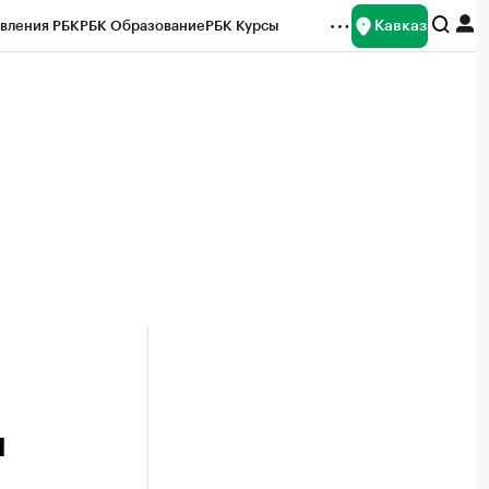
Кавказ
вления РБК
РБК Образование
РБК Курсы
рейтинги
Франшизы
Газета
Спецпроекты СПб
ты
и