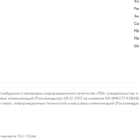
Хо
Ре
Зн
Са
РБ
РБ
Шк
ения и материалы информационного агентства «РБК» (свидетельство о 
овых коммуникаций (Роскомнадзор) 09.12.2015 за номером ИА №ФС77-63848) 
 связи, информационных технологий и массовых коммуникаций (Роскомнадз
нажмите Ctrl + Enter