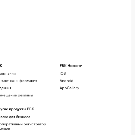
К
РБК Новости
компании
iOS
нтактная информация
Android
дакция
AppGallery
змещение рекламы
угие продукты РБК
лако для бизнеса
рпоративный регистратор
менов