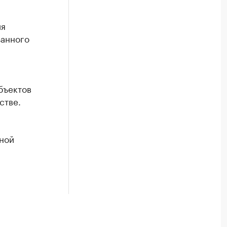
ия
занного
бъектов
стве.
ной