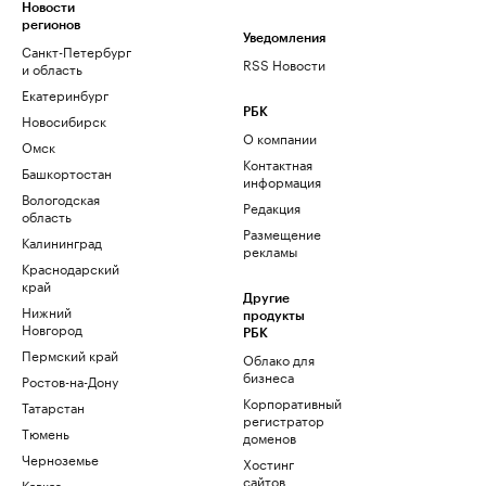
Новости
регионов
Уведомления
Санкт-Петербург
RSS Новости
и область
Екатеринбург
РБК
Новосибирск
О компании
Омск
Контактная
Башкортостан
информация
Вологодская
Редакция
область
Размещение
Калининград
рекламы
Краснодарский
край
Другие
Нижний
продукты
Новгород
РБК
Пермский край
Облако для
бизнеса
Ростов-на-Дону
Корпоративный
Татарстан
регистратор
Тюмень
доменов
Черноземье
Хостинг
сайтов
Кавказ