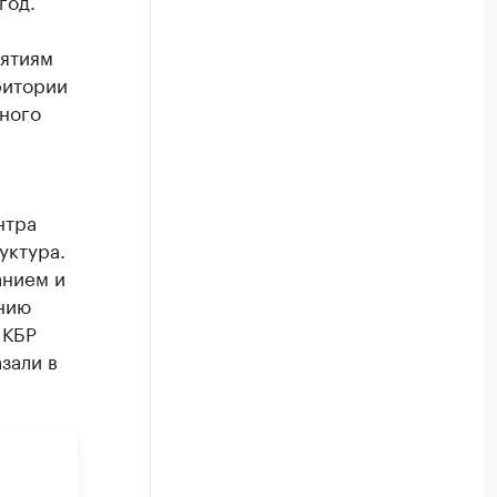
год.
иятиям
ритории
ного
и
нтра
уктура.
нием и
анию
 КБР
зали в