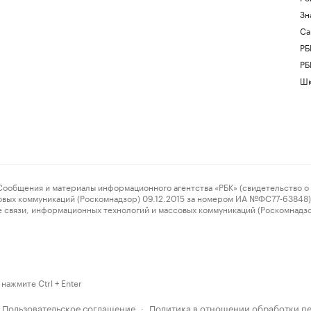
Зн
Са
РБ
РБ
Шк
ения и материалы информационного агентства «РБК» (свидетельство о 
овых коммуникаций (Роскомнадзор) 09.12.2015 за номером ИА №ФС77-63848) 
 связи, информационных технологий и массовых коммуникаций (Роскомнадз
нажмите Ctrl + Enter
Пользовательское соглашение
Политика в отношении обработки п
·