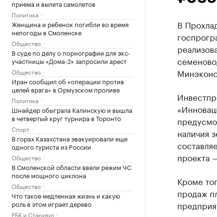
приема и вылета самолетов
Политика
В Прохла
Женщина и ребенок погибли во время
непогоды в Смоленске
госпрогр
Общество
реализов
В суде по делу о порнографии для экс-
семеново
участницы «Дома-2» запросили арест
Минэконо
Общество
Иран сообщил об «операции против
целей врага» в Ормузском проливе
Инвестпр
Политика
«Инновац
Шнайдер обыграла Калинскую и вышла
в четвертый круг турнира в Торонто
предусмо
Спорт
наличия з
В горах Казахстана эвакуировали еще
составляе
одного туриста из России
проекта —
Общество
В Смоленской области ввели режим ЧС
после мощного циклона
Кроме тог
Общество
продаж пл
Что такое медленная жизнь и какую
роль в этом играет дерево
предприя
РБК и Старквуд