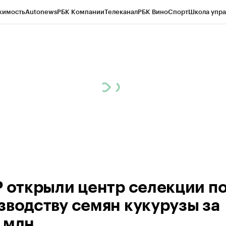
жимость
Autonews
РБК Компании
Телеканал
РБК Вино
Спорт
Школа упра
ипто
РБК Бизнес-среда
Дискуссионный клуб
Исследования
Кредитные 
Экономика
Бизнес
Технологии и медиа
Финансы
Рынок наличной валю
Р открыли центр селекции п
зводству семян кукурузы за
 млн