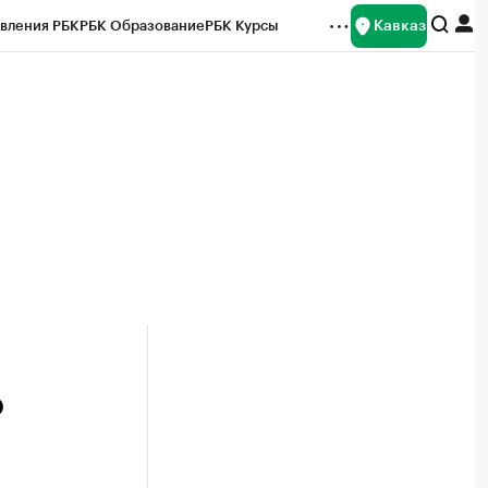
Кавказ
вления РБК
РБК Образование
РБК Курсы
рейтинги
Франшизы
Газета
Спецпроекты СПб
ты
о