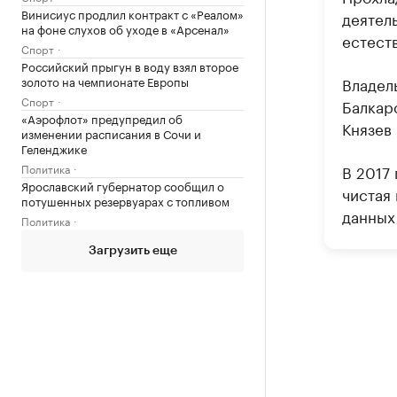
Винисиус продлил контракт с «Реалом»
деятел
на фоне слухов об уходе в «Арсенал»
естест
Спорт
Российский прыгун в воду взял второе
золото на чемпионате Европы
Владел
Спорт
Балкар
«Аэрофлот» предупредил об
Князев 
изменении расписания в Сочи и
Геленджике
Политика
В 2017 
Ярославский губернатор сообщил о
чистая
потушенных резервуарах с топливом
данных
Политика
Загрузить еще