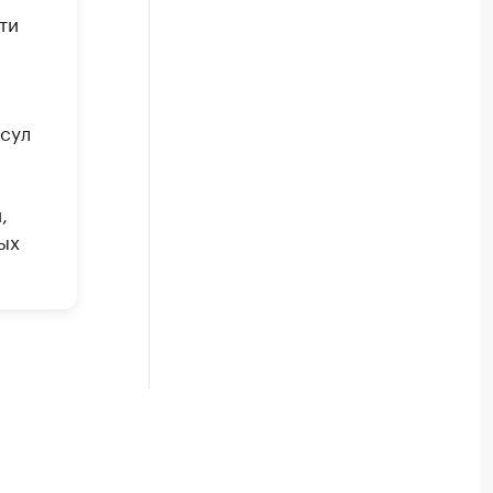
ти
асул
,
ых