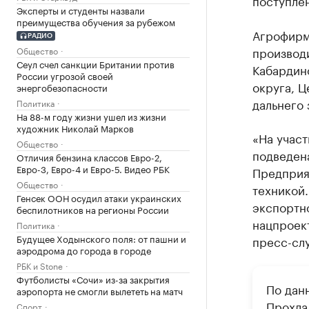
поступлен
Эксперты и студенты назвали
преимущества обучения за рубежом
Агрофирм
РАДИО
производи
Общество
Сеул счел санкции Британии против
Кабардин
России угрозой своей
округа, Ц
энергобезопасности
дальнего 
Политика
На 88-м году жизни ушел из жизни
художник Николай Марков
«На учас
Общество
подведен
Отличия бензина классов Евро-2,
Евро-3, Евро-4 и Евро-5. Видео РБК
Предприя
Общество
техникой.
Генсек ООН осудил атаки украинских
экспортн
беспилотников на регионы России
нацпроек
Политика
Будущее Ходынского поля: от пашни и
пресс-сл
аэродрома до города в городе
РБК и Stone
Футболисты «Сочи» из-за закрытия
По дан
аэропорта не смогли вылететь на матч
Прохла
Спорт