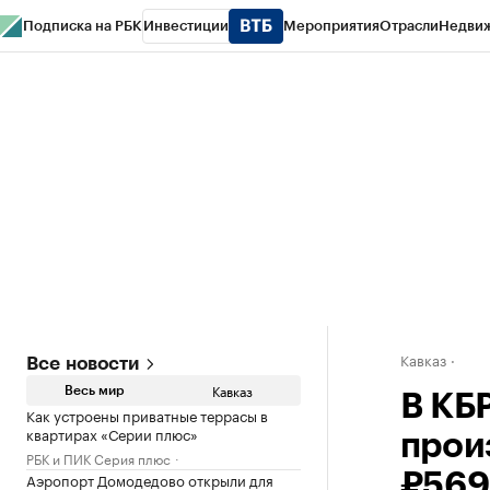
Подписка на РБК
Инвестиции
Мероприятия
Отрасли
Недви
РБК Life
Тренды
Визионеры
Национальные проекты
Город
Стиль
Кр
Конференции СПб
Спецпроекты
Проверка контрагентов
Политика
Кавказ
Все новости
Кавказ
Весь мир
В КБ
Как устроены приватные террасы в
квартирах «Серии плюс»
прои
РБК и ПИК Серия плюс
Аэропорт Домодедово открыли для
₽569