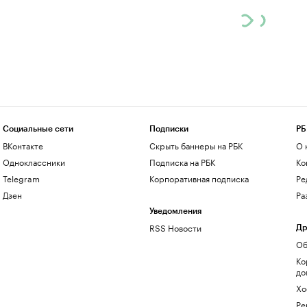
Социальные сети
Подписки
РБ
ВКонтакте
Скрыть баннеры на РБК
О 
Одноклассники
Подписка на РБК
Ко
Telegram
Корпоративная подписка
Ре
Дзен
Ра
Уведомления
RSS Новости
Др
Об
Ко
до
Хо
Ре