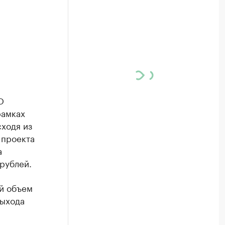
-
О
рамках
ходя из
 проекта
а
рублей.
ой объем
выхода