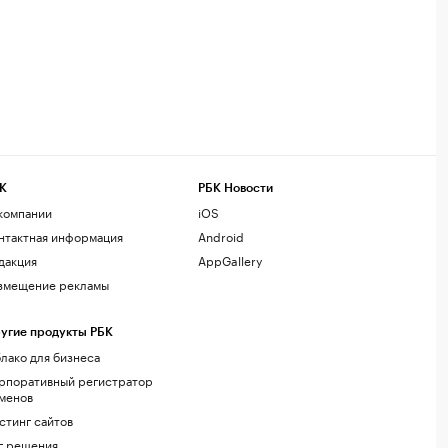
К
РБК Новости
компании
iOS
нтактная информация
Android
дакция
AppGallery
змещение рекламы
угие продукты РБК
лако для бизнеса
рпоративный регистратор
менов
стинг сайтов
г.решения