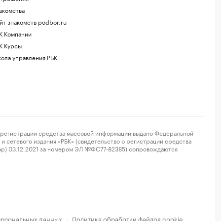
акомства
йт знакомств podbor.ru
К Компании
К Курсы
ола управления РБК
регистрации средства массовой информации выдано Федеральной
и сетевого издания «РБК» (свидетельство о регистрации средства
ор) 03.12.2021 за номером ЭЛ №ФС77-82385) сопровождаются
ерсональных данных
Политика обработки файлов cookie
·