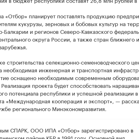
ия в бюджет республики составят 26,8 млн рублей в 
а «Отбор» планирует поставлять продукцию предпр
телям кукурузы, зерновых и бобовых культур на тер
о-Балкарии и регионов Северо-Кавказского федераль
ентрального округа России, а также стран ближнего 
зарубежья.
тке строительства селекционно-семеноводческого це
а необходимая инженерная и транспортная инфрастр
тие оснащено необходимым современным оборудова
 Реализация проекта будет способствовать наращив
ого потенциала республики и успешной реализации в
та «Международная кооперация и экспорт», — расска
ужбе регионального Минэкономразвития.
ным СПАРК, ООО ИПА «Отбор» зарегистрировано в
дненском районе КБР в 1991 году. Основной вид