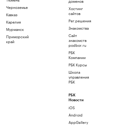
доменов
Черноземье
Хостинг
сайтов
Кавказ
Рег.решения
Карелия
Знакомства
Мурманск
Сайт
Приморский
знакомств
край
podbor.ru
РБК
Компании
РБК Курсы
Школа
управления
РБК
РБК
Новости
iOS
Android
AppGallery