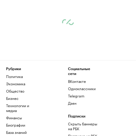
Рубрики
Социальные
сети
Политика
ВКонтакте
Экономика
Одноклассники
Общество
Telegram
Бизнес
Дзен
Технологии и
медиа
Финансы
Подписки
Скрыть баннеры
Биографии
на РБК
База знаний
Подписка на РБК