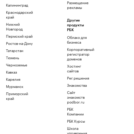
Размещение
Калининград
рекламы
Краснодарский
край
Другие
Нижний
продукты
Новгород
РБК
Пермский край
Облако для
бизнеса
Ростов-на-Дону
Корпоративный
Татарстан
регистратор
Тюмень
доменов
Черноземье
Хостинг
сайтов
Кавказ
Рег.решения
Карелия
Знакомства
Мурманск
Сайт
Приморский
знакомств
край
podbor.ru
РБК
Компании
РБК Курсы
Школа
управления