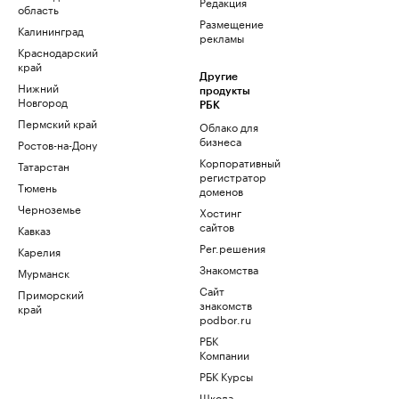
Редакция
область
Размещение
Калининград
рекламы
Краснодарский
край
Другие
Нижний
продукты
Новгород
РБК
Пермский край
Облако для
бизнеса
Ростов-на-Дону
Корпоративный
Татарстан
регистратор
Тюмень
доменов
Черноземье
Хостинг
сайтов
Кавказ
Рег.решения
Карелия
Знакомства
Мурманск
Сайт
Приморский
знакомств
край
podbor.ru
РБК
Компании
РБК Курсы
Школа