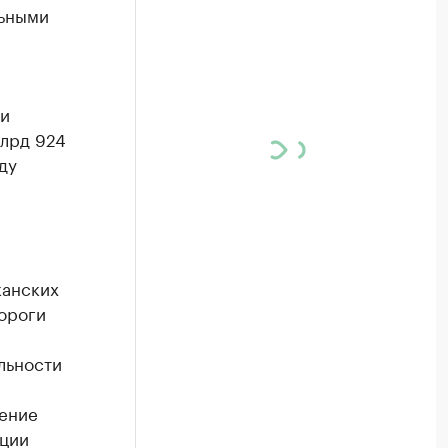
льными
ки
млрд 924
ду
канских
дороги
льности
рение
ации