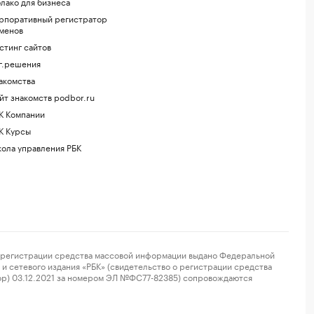
лако для бизнеса
рпоративный регистратор
менов
стинг сайтов
г.решения
акомства
йт знакомств podbor.ru
К Компании
К Курсы
ола управления РБК
регистрации средства массовой информации выдано Федеральной
и сетевого издания «РБК» (свидетельство о регистрации средства
ор) 03.12.2021 за номером ЭЛ №ФС77-82385) сопровождаются