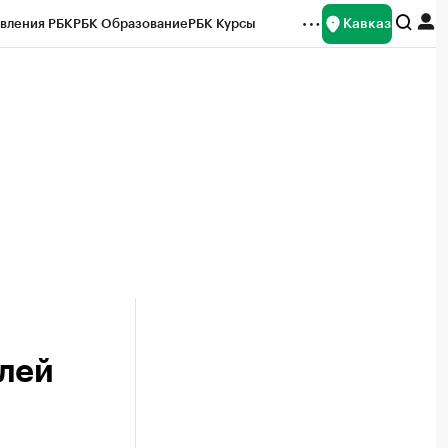
Кавказ
вления РБК
РБК Образование
РБК Курсы
рейтинги
Франшизы
Газета
Спецпроекты СПб
ты
блей