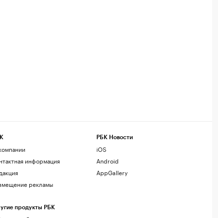
К
РБК Новости
компании
iOS
нтактная информация
Android
дакция
AppGallery
змещение рекламы
угие продукты РБК