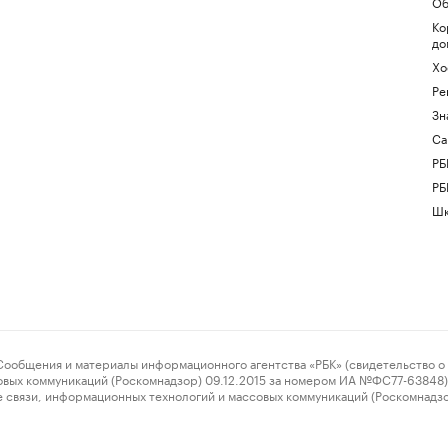
Об
Ко
до
Хо
Ре
Зн
Са
РБ
РБ
Шк
ения и материалы информационного агентства «РБК» (свидетельство о 
овых коммуникаций (Роскомнадзор) 09.12.2015 за номером ИА №ФС77-63848) 
 связи, информационных технологий и массовых коммуникаций (Роскомнадз