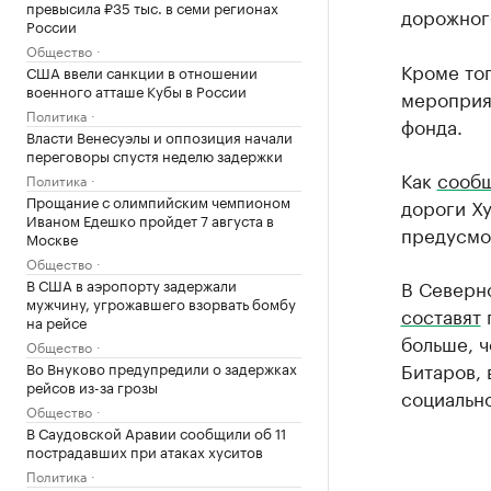
превысила ₽35 тыс. в семи регионах
дорожног
России
Общество
Кроме тог
США ввели санкции в отношении
военного атташе Кубы в России
мероприя
Политика
фонда.
Власти Венесуэлы и оппозиция начали
переговоры спустя неделю задержки
Как
сообщ
Политика
Прощание с олимпийским чемпионом
дороги Х
Иваном Едешко пройдет 7 августа в
предусмот
Москве
Общество
В США в аэропорту задержали
В Северн
мужчину, угрожавшего взорвать бомбу
составят
п
на рейсе
больше, ч
Общество
Битаров,
Во Внуково предупредили о задержках
рейсов из-за грозы
социальн
Общество
В Саудовской Аравии сообщили об 11
пострадавших при атаках хуситов
Политика