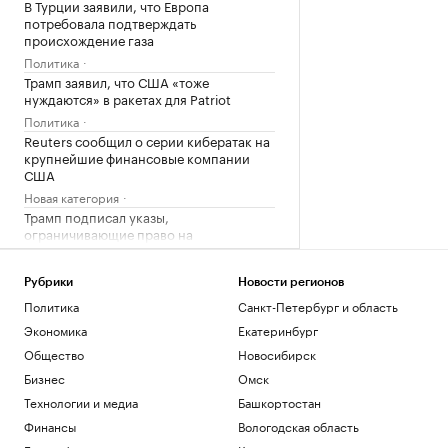
В Турции заявили, что Европа
потребовала подтверждать
происхождение газа
Политика
Трамп заявил, что США «тоже
нуждаются» в ракетах для Patriot
Политика
Reuters сообщил о серии кибератак на
крупнейшие финансовые компании
США
Новая категория
Трамп подписал указы,
ограничивающие право на
гражданство по рождению
Политика
Рубрики
Новости регионов
В Пензенской области ввели план
Политика
Санкт-Петербург и область
«Ковер»
Экономика
Екатеринбург
Политика
Общество
Новосибирск
Загрузить еще
Бизнес
Омск
Технологии и медиа
Башкортостан
Финансы
Вологодская область