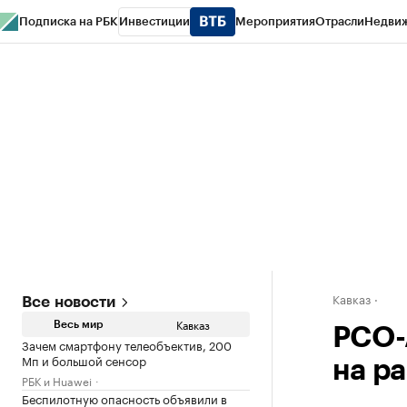
Подписка на РБК
Инвестиции
Мероприятия
Отрасли
Недви
РБК Life
Тренды
Визионеры
Национальные проекты
Город
Стиль
Кр
Конференции СПб
Спецпроекты
Проверка контрагентов
Политика
Кавказ
Все новости
Кавказ
Весь мир
РСО-
Зачем смартфону телеобъектив, 200
Мп и большой сенсор
на р
РБК и Huawei
Беспилотную опасность объявили в