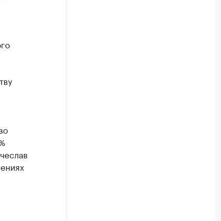
е
ого
тву
во
3%
ячеслав
лениях