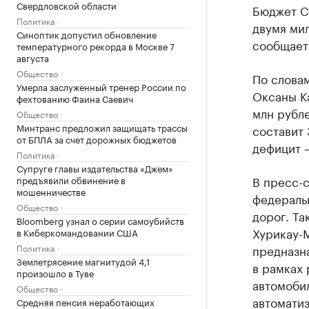
Свердловской области
Бюджет С
Политика
двумя ми
Синоптик допустил обновление
сообщает
температурного рекорда в Москве 7
августа
Общество
По слова
Умерла заслуженный тренер России по
Оксаны Ка
фехтованию Фаина Саевич
млн рубле
Общество
Минтранс предложил защищать трассы
составит 
от БПЛА за счет дорожных бюджетов
дефицит —
Политика
Супруге главы издательства «Джем»
В пресс-с
предъявили обвинение в
мошенничестве
федераль
Общество
дорог. Та
Bloomberg узнал о серии самоубийств
Хурикау-М
в Киберкомандовании США
Политика
предназн
Землетрясение магнитудой 4,1
в рамках
произошло в Туве
автомобил
Общество
автомати
Средняя пенсия неработающих