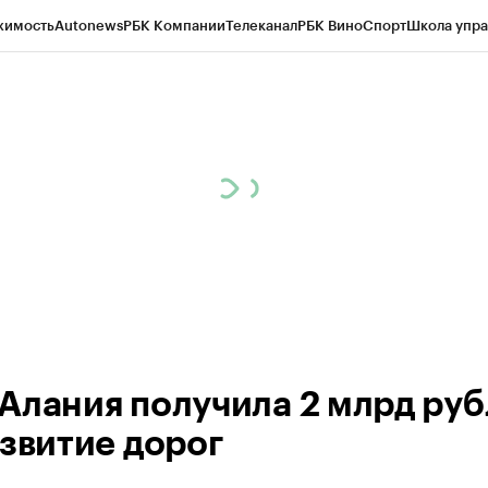
жимость
Autonews
РБК Компании
Телеканал
РБК Вино
Спорт
Школа упра
ипто
РБК Бизнес-среда
Дискуссионный клуб
Исследования
Кредитные 
Экономика
Бизнес
Технологии и медиа
Финансы
Рынок наличной валю
Алания получила 2 млрд ру
азвитие дорог