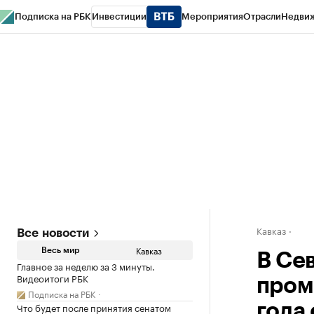
Подписка на РБК
Инвестиции
Мероприятия
Отрасли
Недви
РБК Life
Тренды
Визионеры
Национальные проекты
Город
Стиль
Кр
Конференции СПб
Спецпроекты
Проверка контрагентов
Политика
Кавказ
Все новости
Кавказ
Весь мир
В Се
Главное за неделю за 3 минуты.
Видеоитоги РБК
пром
Подписка на РБК
Что будет после принятия сенатом
года