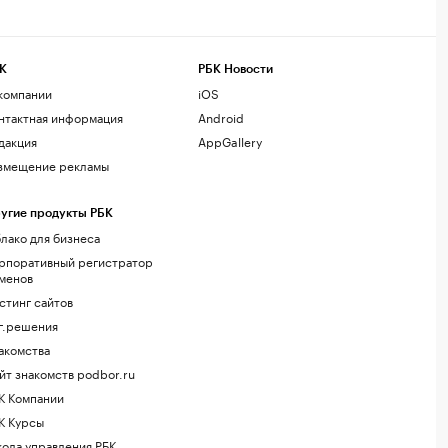
К
РБК Новости
компании
iOS
нтактная информация
Android
дакция
AppGallery
змещение рекламы
угие продукты РБК
лако для бизнеса
рпоративный регистратор
менов
стинг сайтов
г.решения
акомства
йт знакомств podbor.ru
К Компании
К Курсы
ола управления РБК