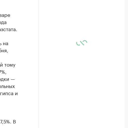
варе
ода
зстата.
ь на
бня,
й тому
7%,
одки —
ольных
 гипса и
7,5%. В