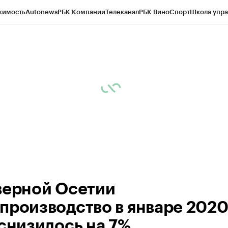
жимость
Autonews
РБК Компании
Телеканал
РБК Вино
Спорт
Школа упра
ипто
РБК Бизнес-среда
Дискуссионный клуб
Исследования
Кредитные 
Экономика
Бизнес
Технологии и медиа
Финансы
Рынок наличной валю
верной Осетии
производство в январе 202
 снизилось на 7%