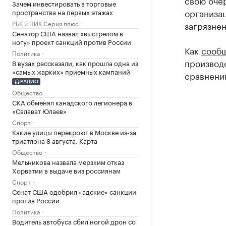
свою очер
Зачем инвестировать в торговые
организац
пространства на первых этажах
РБК и ПИК Серия плюс
загрязнен
Сенатор США назвал «выстрелом в
ногу» проект санкций против России
Как
сообщ
Политика
производс
В вузах рассказали, как прошла одна из
«самых жарких» приемных кампаний
сравнени
РАДИО
Общество
СКА обменял канадского легионера в
«Салават Юлаев»
Спорт
Какие улицы перекроют в Москве из-за
триатлона 8 августа. Карта
Общество
Мельникова назвала мерзким отказ
Хорватии в выдаче виз россиянам
Спорт
Сенат США одобрил «адские» санкции
против России
Политика
Водитель автобуса сбил ногой дрон со