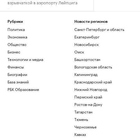
взрывчаткой в аэропорту Лейпцига
Политика
В Аргентине массажист рассказал о
последних днях Диего Марадоны
Рубрики
Новости регионов
Спорт
Политика
Санкт-Петербург и область
Литовец на автомобиле протаранил
Экономика
Екатеринбург
заграждения, пытаясь попасть в
Общество
Новосибирск
Россию
Общество
Бизнес
Омск
Перед пожаром на НПЗ Slovnaft в
Технологии и медиа
Башкортостан
Братиславе произошел взрыв
Финансы
Вологодская область
Общество
Биографии
Калининград
В каких странах дети при рождении
получают гражданство. Карта мира
База знаний
Краснодарский край
Общество
РБК Образование
Нижний Новгород
Пермский край
Загрузить еще
Ростов-на-Дону
Татарстан
Тюмень
Черноземье
Кавказ