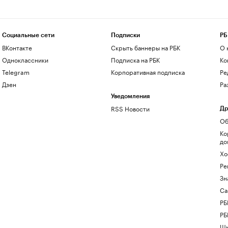
Социальные сети
Подписки
РБ
ВКонтакте
Скрыть баннеры на РБК
О 
Одноклассники
Подписка на РБК
Ко
Telegram
Корпоративная подписка
Ре
Дзен
Ра
Уведомления
RSS Новости
Др
Об
Ко
до
Хо
Ре
Зн
Са
РБ
РБ
Шк