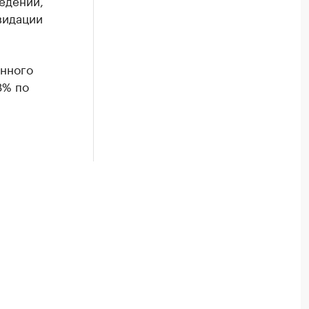
едении,
видации
енного
3% по