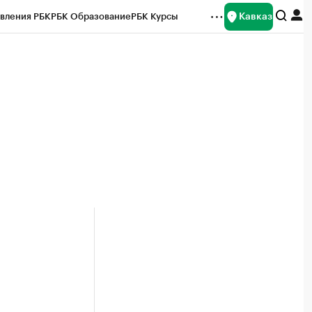
Кавказ
вления РБК
РБК Образование
РБК Курсы
рейтинги
Франшизы
Газета
Спецпроекты СПб
ты
0