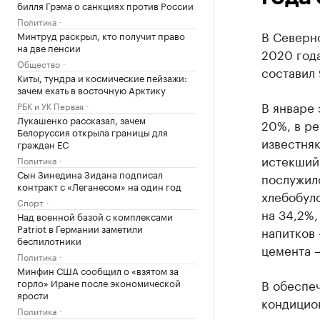
билля Грэма о санкциях против России
Политика
В Северн
Минтруд раскрыл, кто получит право
на две пенсии
2020 год
Общество
составил 
Киты, тундра и космические пейзажи:
зачем ехать в восточную Арктику
В январе 
РБК и УК Первая
Лукашенко рассказал, зачем
20%, в ре
Белоруссия открыла границы для
известня
граждан ЕС
истекший 
Политика
Сын Зинедина Зидана подписал
послужило
контракт с «Леганесом» на один год
хлебобуло
Спорт
на 34,2%,
Над военной базой с комплексами
Patriot в Германии заметили
напитков 
беспилотники
цемента —
Политика
Минфин США сообщил о «взятом за
горло» Иране после экономической
В обеспеч
ярости
кондицион
Политика