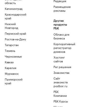
Редакция
область
Размещение
Калининград
рекламы
Краснодарский
край
Другие
Нижний
продукты
Новгород
РБК
Пермский край
Облако для
бизнеса
Ростов-на-Дону
Корпоративный
Татарстан
регистратор
Тюмень
доменов
Черноземье
Хостинг
сайтов
Кавказ
Рег.решения
Карелия
Знакомства
Мурманск
Сайт
Приморский
знакомств
край
podbor.ru
РБК
Компании
РБК Курсы
Школа