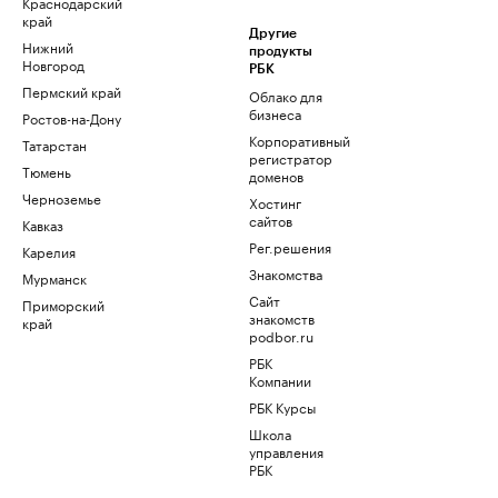
Краснодарский
край
Другие
Нижний
продукты
Новгород
РБК
Пермский край
Облако для
бизнеса
Ростов-на-Дону
Корпоративный
Татарстан
регистратор
Тюмень
доменов
Черноземье
Хостинг
сайтов
Кавказ
Рег.решения
Карелия
Знакомства
Мурманск
Сайт
Приморский
знакомств
край
podbor.ru
РБК
Компании
РБК Курсы
Школа
управления
РБК