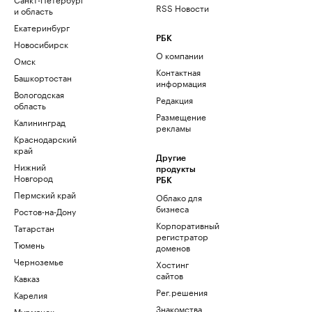
RSS Новости
и область
Екатеринбург
РБК
Новосибирск
О компании
Омск
Контактная
Башкортостан
информация
Вологодская
Редакция
область
Размещение
Калининград
рекламы
Краснодарский
край
Другие
Нижний
продукты
Новгород
РБК
Пермский край
Облако для
бизнеса
Ростов-на-Дону
Корпоративный
Татарстан
регистратор
Тюмень
доменов
Черноземье
Хостинг
сайтов
Кавказ
Рег.решения
Карелия
Знакомства
Мурманск