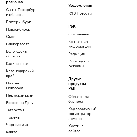
регионов
Уведомления
Санкт-Петербург
RSS Новости
и область
Екатеринбург
РБК
Новосибирск
О компании
Омск
Контактная
Башкортостан
информация
Вологодская
Редакция
область
Размещение
Калининград
рекламы
Краснодарский
край
Другие
Нижний
продукты
Новгород
РБК
Пермский край
Облако для
бизнеса
Ростов-на-Дону
Корпоративный
Татарстан
регистратор
Тюмень
доменов
Черноземье
Хостинг
сайтов
Кавказ