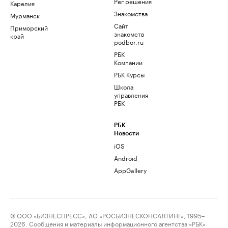
Рег.решения
Карелия
Знакомства
Мурманск
Сайт
Приморский
знакомств
край
podbor.ru
РБК
Компании
РБК Курсы
Школа
управления
РБК
РБК
Новости
iOS
Android
AppGallery
© ООО «БИЗНЕСПРЕСС», АО «РОСБИЗНЕСКОНСАЛТИНГ», 1995–
2026. Сообщения и материалы информационного агентства «РБК»