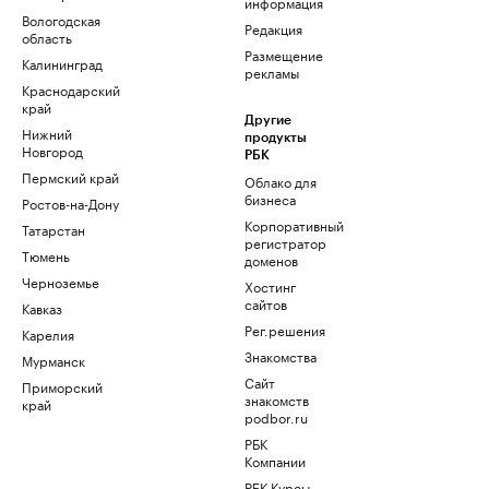
информация
Вологодская
Редакция
область
Размещение
Калининград
рекламы
Краснодарский
край
Другие
Нижний
продукты
Новгород
РБК
Пермский край
Облако для
бизнеса
Ростов-на-Дону
Корпоративный
Татарстан
регистратор
Тюмень
доменов
Черноземье
Хостинг
сайтов
Кавказ
Рег.решения
Карелия
Знакомства
Мурманск
Сайт
Приморский
знакомств
край
podbor.ru
РБК
Компании
РБК Курсы