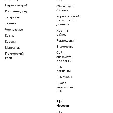
Пермский край
Облако для
бизнеса
Ростов-на-Дону
Корпоративный
Татарстан
регистратор
Тюмень
доменов
Черноземье
Хостинг
сайтов
Кавказ
Рег.решения
Карелия
Знакомства
Мурманск
Сайт
Приморский
знакомств
край
podbor.ru
РБК
Компании
РБК Курсы
Школа
управления
РБК
РБК
Новости
iOS