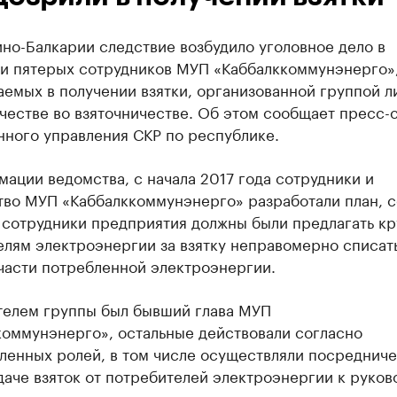
но-Балкарии следствие возбудило уголовное дело в
и пятерых сотрудников МУП «Каббалккоммунэнерго»
емых в получении взятки, организованной группой ли
честве во взяточничестве. Об этом сообщает пресс-
нного управления СКР по республике.
ации ведомства, с начала 2017 года сотрудники и
тво МУП «Каббалккоммунэнерго» разработали план, с
 сотрудники предприятия должны были предлагать к
елям электроэнергии за взятку неправомерно списат
части потребленной электроэнергии.
телем группы был бывший глава МУП
коммунэнерго», остальные действовали согласно
ленных ролей, в том числе осуществляли посредниче
аче взяток от потребителей электроэнергии к руков