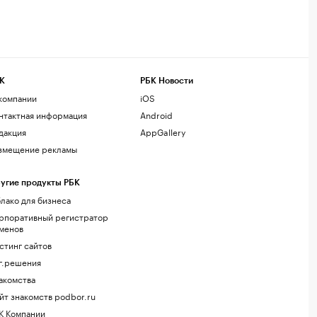
К
РБК Новости
компании
iOS
нтактная информация
Android
дакция
AppGallery
змещение рекламы
угие продукты РБК
лако для бизнеса
рпоративный регистратор
менов
стинг сайтов
г.решения
акомства
йт знакомств podbor.ru
К Компании