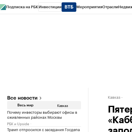
Подписка на РБК
Инвестиции
Мероприятия
Отрасли
Недви
РБК Life
Тренды
Визионеры
Национальные проекты
Город
Стиль
Кр
Конференции СПб
Спецпроекты
Проверка контрагентов
Политика
Кавказ
Все новости
Кавказ
Весь мир
Пяте
Почему инвесторы выбирают офисы в
оживленных районах Москвы
«Каб
РБК и Upside
Трамп отпросился с заседания Госдепа
запо