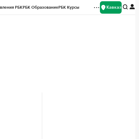
Кавказ
вления РБК
РБК Образование
РБК Курсы
рейтинги
Франшизы
Газета
Спецпроекты СПб
ты