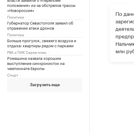
положения» из-за обстрелов трассы
«Новороссия»
По дан
Политика
зареги
Губернатор Севастополя заявил об
деятел
отражении атаки дронов
Политика
предпр
Больше прогулок, свежего воздуха и
Нальчик
отдыха: квартиры рядом с парками
млн ру
РБК и ПИК Серия плюс
Ромашина назвала хорошим
выступление синхронисток на
чемпионате Европы
Спорт
Загрузить еще