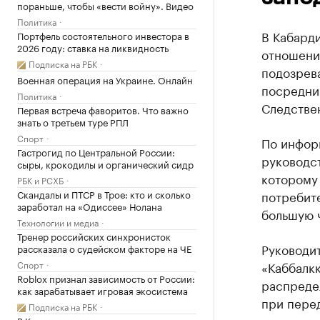
пораньше, чтобы «вести войну». Видео
Политика
В Кабарди
Портфель состоятельного инвестора в
2026 году: ставка на ликвидность
отношени
Подписка на РБК
подозрева
Военная операция на Украине. Онлайн
посредни
Политика
Следстве
Первая встреча фаворитов. Что важно
знать о третьем туре РПЛ
Спорт
По информ
Гастрогид по Центральной России:
руководс
сыры, крокодилы и органический сидр
которому
РБК и РСХБ
Скандалы и ПТСР в Трое: кто и сколько
потребит
заработал на «Одиссее» Нолана
большую 
Технологии и медиа
Тренер российских синхронисток
Руководи
рассказала о судейском факторе на ЧЕ
Спорт
«Каббалк
Roblox признал зависимость от России:
распреде
как зарабатывает игровая экосистема
при перед
Подписка на РБК