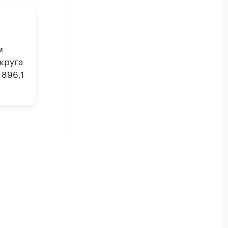
м
круга
 896,1