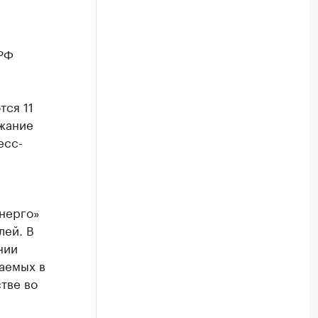
 РФ
тся 11
жание
есс-
нерго»
лей. В
нии
аемых в
тве во