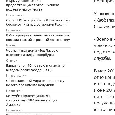
предприя
В Крыму рассказали о
продолжающихся ограничениях
подачи электричества
Уголовно
Общество
«Каббалкк
Силы ПВО за утро сбили 83 украинских
беспилотника над регионами России
(Получени
Политика
В Ассоциации владельцев кинотеатров
«Всего в 
назвали «самый страшный день» в году
человек,
Бизнес
Чем заняться дома: «Тед Лассо»,
под стра
эволюция и мифы Петербурга
службы.
Стиль
Банки из топ-10 повысили ставки по
вкладам после заседания ЦБ
В мае 201
Инвестиции
отношени
США выделят $1 млрд на поддержку
и его под
нового президента Колумбии
июне 2019
Политика
пятерых 
Колумбия присоединится к
созданному США альянсу «Щит
получении
Америк»
взяточнич
Политика
Власти заявили о «переломе