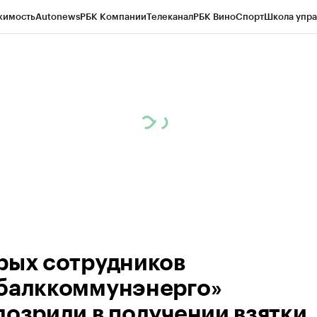
жимость
Autonews
РБК Компании
Телеканал
РБК Вино
Спорт
Школа упра
ипто
РБК Бизнес-среда
Дискуссионный клуб
Исследования
Кредитные 
Экономика
Бизнес
Технологии и медиа
Финансы
Рынок наличной валю
рых сотрудников
балккоммунэнерго»
дозрили в получении взятки