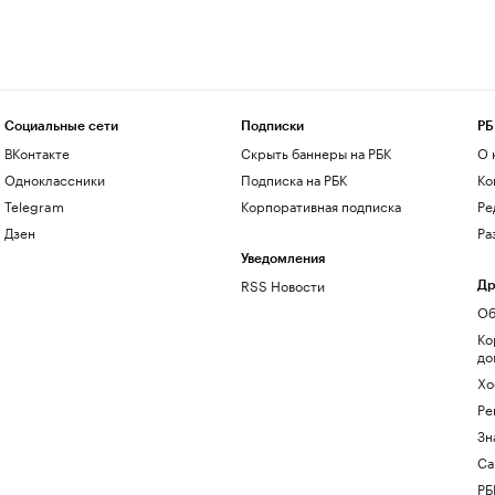
Социальные сети
Подписки
РБ
ВКонтакте
Скрыть баннеры на РБК
О 
Одноклассники
Подписка на РБК
Ко
Telegram
Корпоративная подписка
Ре
Дзен
Ра
Уведомления
RSS Новости
Др
Об
Ко
до
Хо
Ре
Зн
Са
РБ