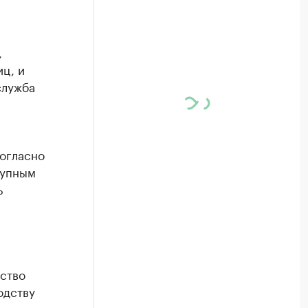
,
ц, и
служба
огласно
рупным
ь
ство
одству