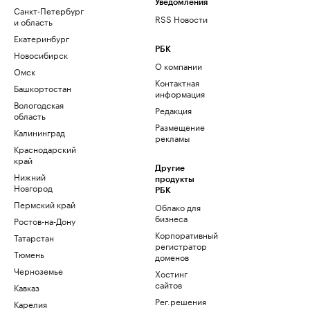
Уведомления
Санкт-Петербург
RSS Новости
и область
Екатеринбург
РБК
Новосибирск
О компании
Омск
Контактная
Башкортостан
информация
Вологодская
Редакция
область
Размещение
Калининград
рекламы
Краснодарский
край
Другие
Нижний
продукты
Новгород
РБК
Пермский край
Облако для
бизнеса
Ростов-на-Дону
Корпоративный
Татарстан
регистратор
Тюмень
доменов
Черноземье
Хостинг
сайтов
Кавказ
Рег.решения
Карелия