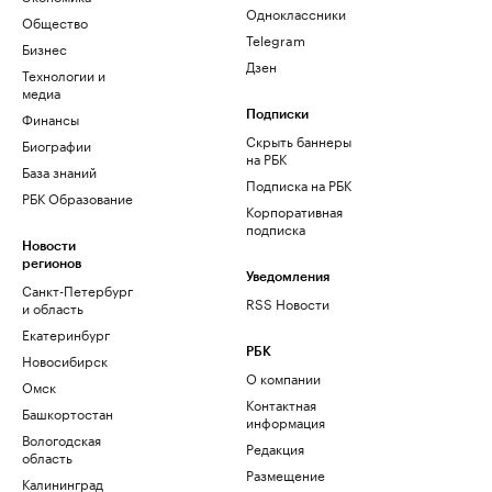
Одноклассники
Общество
Telegram
Бизнес
Дзен
Технологии и
медиа
Финансы
Подписки
Скрыть баннеры
Биографии
на РБК
База знаний
Подписка на РБК
РБК Образование
Корпоративная
подписка
Новости
регионов
Уведомления
Санкт-Петербург
RSS Новости
и область
Екатеринбург
РБК
Новосибирск
О компании
Омск
Контактная
Башкортостан
информация
Вологодская
Редакция
область
Размещение
Калининград
рекламы