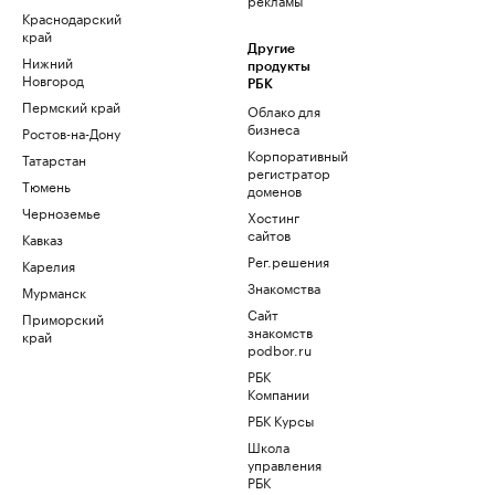
Краснодарский
край
Другие
Нижний
продукты
Новгород
РБК
Пермский край
Облако для
бизнеса
Ростов-на-Дону
Корпоративный
Татарстан
регистратор
Тюмень
доменов
Черноземье
Хостинг
сайтов
Кавказ
Рег.решения
Карелия
Знакомства
Мурманск
Сайт
Приморский
знакомств
край
podbor.ru
РБК
Компании
РБК Курсы
Школа
управления
РБК