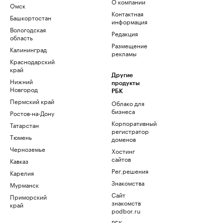
О компании
Омск
Контактная
Башкортостан
информация
Вологодская
Редакция
область
Размещение
Калининград
рекламы
Краснодарский
край
Другие
Нижний
продукты
Новгород
РБК
Пермский край
Облако для
бизнеса
Ростов-на-Дону
Корпоративный
Татарстан
регистратор
Тюмень
доменов
Черноземье
Хостинг
сайтов
Кавказ
Рег.решения
Карелия
Знакомства
Мурманск
Сайт
Приморский
знакомств
край
podbor.ru
РБК