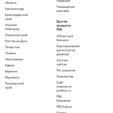
Редакция
область
Размещение
Калининград
рекламы
Краснодарский
край
Другие
Нижний
продукты
Новгород
РБК
Пермский край
Облако для
бизнеса
Ростов-на-Дону
Корпоративный
Татарстан
регистратор
Тюмень
доменов
Черноземье
Хостинг
сайтов
Кавказ
Рег.решения
Карелия
Знакомства
Мурманск
Сайт
Приморский
знакомств
край
podbor.ru
РБК
Компании
РБК Курсы
Школа