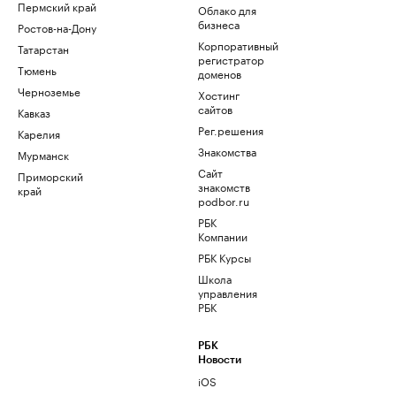
Пермский край
Облако для
бизнеса
Ростов-на-Дону
Корпоративный
Татарстан
регистратор
Тюмень
доменов
Черноземье
Хостинг
сайтов
Кавказ
Рег.решения
Карелия
Знакомства
Мурманск
Сайт
Приморский
знакомств
край
podbor.ru
РБК
Компании
РБК Курсы
Школа
управления
РБК
РБК
Новости
iOS