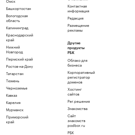
Омск
Контактная
Башкортостан
информация
Вологодская
Редакция
область
Размещение
Калининград
рекламы
Краснодарский
край
Другие
Нижний
продукты
Новгород
РБК
Пермский край
Облако для
бизнеса
Ростов-на-Дону
Корпоративный
Татарстан
регистратор
Тюмень
доменов
Черноземье
Хостинг
сайтов
Кавказ
Рег.решения
Карелия
Знакомства
Мурманск
Сайт
Приморский
знакомств
край
podbor.ru
РБК