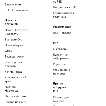
на РБК
База знаний
Подписка на РБК
РБК Образование
Корпоративная
подписка
Новости
регионов
Уведомления
Санкт-Петербург
RSS Новости
и область
Екатеринбург
РБК
Новосибирск
О компании
Омск
Контактная
Башкортостан
информация
Вологодская
Редакция
область
Размещение
Калининград
рекламы
Краснодарский
край
Другие
Нижний
продукты
Новгород
РБК
Пермский край
Облако для
бизнеса
Ростов-на-Дону