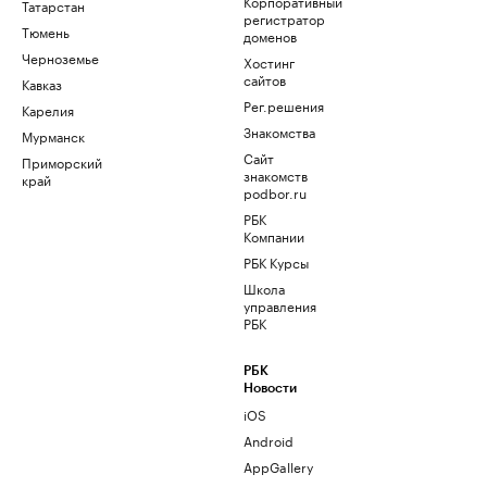
Корпоративный
Татарстан
регистратор
Тюмень
доменов
Черноземье
Хостинг
сайтов
Кавказ
Рег.решения
Карелия
Знакомства
Мурманск
Сайт
Приморский
знакомств
край
podbor.ru
РБК
Компании
РБК Курсы
Школа
управления
РБК
РБК
Новости
iOS
Android
AppGallery