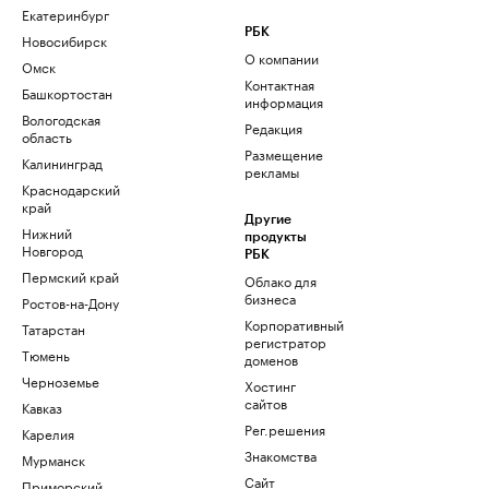
Екатеринбург
РБК
Новосибирск
О компании
Омск
Контактная
Башкортостан
информация
Вологодская
Редакция
область
Размещение
Калининград
рекламы
Краснодарский
край
Другие
Нижний
продукты
Новгород
РБК
Пермский край
Облако для
бизнеса
Ростов-на-Дону
Корпоративный
Татарстан
регистратор
Тюмень
доменов
Черноземье
Хостинг
сайтов
Кавказ
Рег.решения
Карелия
Знакомства
Мурманск
Сайт
Приморский