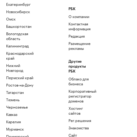
Екатеринбург
РБК
Новосибирск
О компании
Омск
Контактная
Башкортостан
информация
Вологодская
Редакция
область
Размещение
Калининград
рекламы
Краснодарский
край
Другие
Нижний
продукты
Новгород
РБК
Пермский край
Облако для
бизнеса
Ростов-на-Дону
Корпоративный
Татарстан
регистратор
Тюмень
доменов
Черноземье
Хостинг
сайтов
Кавказ
Рег.решения
Карелия
Знакомства
Мурманск
Сайт
Приморский