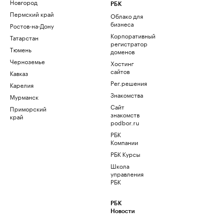
Новгород
РБК
Пермский край
Облако для
бизнеса
Ростов-на-Дону
Корпоративный
Татарстан
регистратор
Тюмень
доменов
Черноземье
Хостинг
сайтов
Кавказ
Рег.решения
Карелия
Знакомства
Мурманск
Сайт
Приморский
знакомств
край
podbor.ru
РБК
Компании
РБК Курсы
Школа
управления
РБК
РБК
Новости