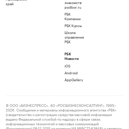
знакомств
край
podbor.ru
РБК
Компании
РБК Курсы
Школа
управления
РБК
РБК
Новости
iOS
Android
AppGallery
© ООО «БИЗНЕСПРЕСС», АО «РОСБИЗНЕСКОНСАЛТИНГ», 1995–
2026. Сообщения и материалы информационного агентства «РБК»
(свидетельство о регистрации средства массовой информации
выдано Федеральной службой по надзору в сфере связи,
информационных технологий и массовых коммуникаций
(Роскомнадзор) 09.12.2015 за номером ИА №ФС77-63848) и сетевого