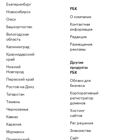
Екатеринбург
РБК
Новосибирск
О компании
Омск
Контактная
Башкортостан
информация
Вологодская
Редакция
область
Размещение
Калининград
рекламы
Краснодарский
край
Другие
Нижний
продукты
Новгород
РБК
Пермский край
Облако для
бизнеса
Ростов-на-Дону
Корпоративный
Татарстан
регистратор
Тюмень
доменов
Черноземье
Хостинг
сайтов
Кавказ
Рег.решения
Карелия
Знакомства
Мурманск
Сайт
Приморский