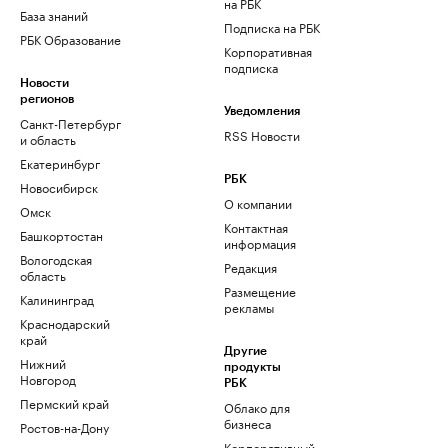
на РБК
База знаний
Подписка на РБК
РБК Образование
Корпоративная
подписка
Новости
регионов
Уведомления
Санкт-Петербург
RSS Новости
и область
Екатеринбург
РБК
Новосибирск
О компании
Омск
Контактная
Башкортостан
информация
Вологодская
Редакция
область
Размещение
Калининград
рекламы
Краснодарский
край
Другие
Нижний
продукты
Новгород
РБК
Пермский край
Облако для
бизнеса
Ростов-на-Дону
Корпоративный