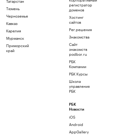
Татарстан
регистратор
Тюмень
доменов
Черноземье
Хостинг
сайтов
Кавказ
Рег.решения
Карелия
Знакомства
Мурманск
Сайт
Приморский
знакомств
край
podbor.ru
РБК
Компании
РБК Курсы
Школа
управления
РБК
РБК
Новости
iOS
Android
AppGallery