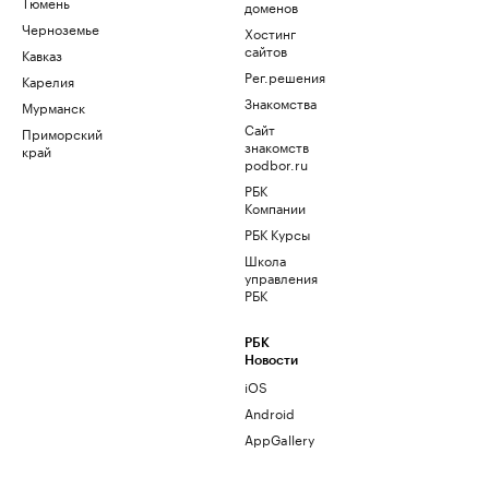
Тюмень
доменов
Черноземье
Хостинг
сайтов
Кавказ
Рег.решения
Карелия
Знакомства
Мурманск
Сайт
Приморский
знакомств
край
podbor.ru
РБК
Компании
РБК Курсы
Школа
управления
РБК
РБК
Новости
iOS
Android
AppGallery