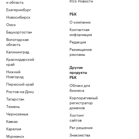
RSS Новости
и область
Екатеринбург
РБК
Новосибирск
О компании
Омск
Контактная
Башкортостан
информация
Вологодская
Редакция
область
Размещение
Калининград
рекламы
Краснодарский
край
Другие
Нижний
продукты
Новгород
РБК
Пермский край
Облако для
бизнеса
Ростов-на-Дону
Корпоративный
Татарстан
регистратор
Тюмень
доменов
Черноземье
Хостинг
сайтов
Кавказ
Рег.решения
Карелия
Знакомства
Мурманск